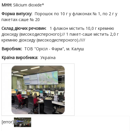
МНН:
Silicium dioxide*
Форма випуску:
Порошок по 10 г у флаконах № 1, по 2 г у
пакетах-саше № 20
Склад діючих речовин:
 1 флакон містить 10,0 г кремнію
діоксиду (високодисперсного);// 1 пакет-саше містить 2,0 г
кремнію діоксиду (високодисперсного).////
Виробник:
ТОВ "Орісіл - Фарм", м. Калуш
Країна виробника:
Україна
[error]