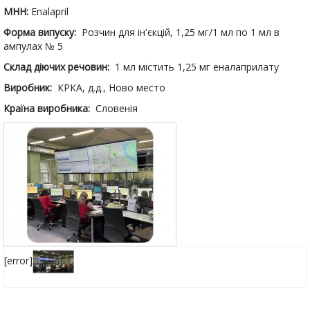
МНН:
Enalapril
Форма випуску:
Розчин для ін'єкцій, 1,25 мг/1 мл по 1 мл в
ампулах № 5
Склад діючих речовин:
1 мл містить 1,25 мг еналаприлату
Виробник:
КРКА, д.д., Ново место
Країна виробника:
Словенія
[error]