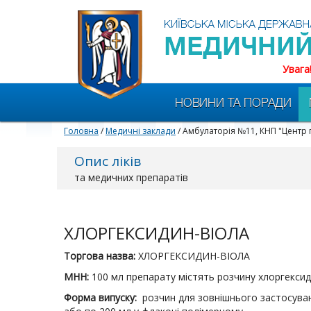
Увага
НОВИНИ ТА ПОРАДИ
Головна
/
Медичні заклади
/ Амбулаторія №11, КНП "Центр 
Опис ліків
та медичних препаратів
ХЛОРГЕКСИДИН-ВІОЛА
Торгова назва:
ХЛОРГЕКСИДИН-ВІОЛА
МНН:
100 мл препарату містять розчину хлоргекси
Форма випуску:
розчин для зовнішнього застосуванн