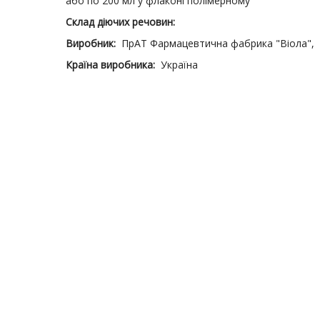
або по 200 мл у флаконі полімерному
Склад діючих речовин:
Виробник:
ПрАТ Фармацевтична фабрика "Віола",
Країна виробника:
Україна