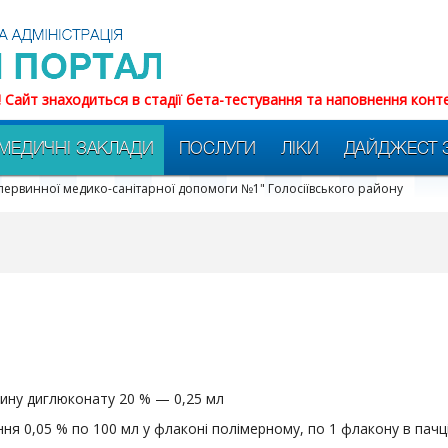
! Сайт знаходиться в стадії бета-тестування та наповнення конт
МЕДИЧНІ ЗАКЛАДИ
ПОСЛУГИ
ЛІКИ
ДАЙДЖЕСТ 
первинної медико-санітарної допомоги №1" Голосіївського району
дину диглюконату 20 % — 0,25 мл
я 0,05 % по 100 мл у флаконі полімерному, по 1 флакону в пачці