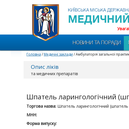
Увага
НОВИНИ ТА ПОРАДИ
Головна
/
Медичні заклади
/ Амбулаторія загальної практ
Опис ліків
та медичних препаратів
Шпатель ларингологічний (шп
Торгова назва:
Шпатель ларингологічний (шпатель 
МНН:
Форма випуску: