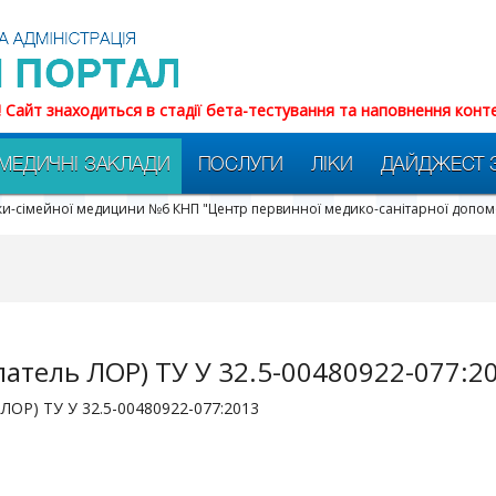
! Сайт знаходиться в стадії бета-тестування та наповнення конт
МЕДИЧНІ ЗАКЛАДИ
ПОСЛУГИ
ЛІКИ
ДАЙДЖЕСТ 
ики-сімейної медицини №6 КНП "Центр первинної медико-санітарної допом
атель ЛОР) ТУ У 32.5-00480922-077:2
ЛОР) ТУ У 32.5-00480922-077:2013