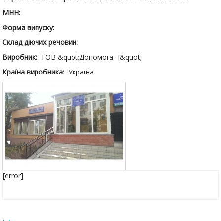
МНН:
Форма випуску:
Склад діючих речовин:
Виробник:
ТОВ &quot;Допомога -І&quot;
Країна виробника:
Україна
[error]