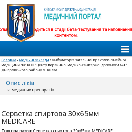
Увага! Сайт знаходиться в стадії бета-тестування та наповнення
контентом.
Головна
/
Медичні заклади
/ Амбулаторія загальної практики-сімейної
медицини №6 КНП "Центр первинної медико-санітарної допомоги №1"
Дніпровського району м. Києва
Опис ліків
та медичних препаратів
Серветка спиртова 30х65мм
MEDICARE
Торгова назва:
Серветка спиртова 30х65мм MEDICARE