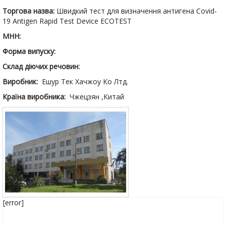
Торгова назва:
Швидкий тест для визначення антигена Covid-
19 Antigen Rapid Test Device ECOTEST
МНН:
Форма випуску:
Склад діючих речовин:
Виробник:
Ешур Тек Хачжоу Ко Лтд.
Країна виробника:
Чжецзян ,Китай
[error]