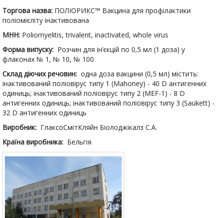
Торгова назва:
ПОЛІОРИКС™ Вакцина для профілактики
поліомієліту інактивована
МНН:
Poliomyelitis, trivalent, inactivated, whole virus
Форма випуску:
Розчин для ін’єкцій по 0,5 мл (1 доза) у
флаконах № 1, № 10, № 100
Склад діючих речовин:
одна доза вакцини (0,5 мл) містить:
інактивований поліовірус типу 1 (Mahoney) - 40 D антигенних
одиниць; інактивований поліовірус типу 2 (MEF-1) - 8 D
антигенних одиниць; інактивований поліовірус типу 3 (Saukett) -
32 D антигенних одиниць
Виробник:
ГлаксоСмітКляйн Біолоджікалз С.А.
Країна виробника:
Бельгія