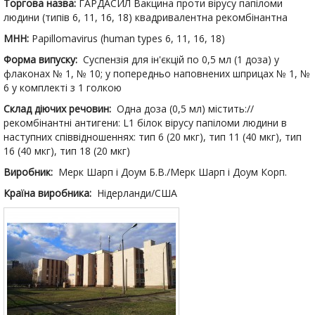
Торгова назва:
ГАРДАСИЛ Вакцина проти вірусу папіломи
людини (типів 6, 11, 16, 18) квадривалентна рекомбінантна
МНН:
Papillomavirus (human types 6, 11, 16, 18)
Форма випуску:
Суспензія для ін'єкцій по 0,5 мл (1 доза) у
флаконах № 1, № 10; у попередньо наповнених шприцах № 1, №
6 у комплекті з 1 голкою
Склад діючих речовин:
Одна доза (0,5 мл) містить://
рекомбінантні антигени: L1 білок вірусу папіломи людини в
наступних співвідношеннях: тип 6 (20 мкг), тип 11 (40 мкг), тип
16 (40 мкг), тип 18 (20 мкг)
Виробник:
Мерк Шарп і Доум Б.В./Мерк Шарп і Доум Корп.
Країна виробника:
Нідерланди/США