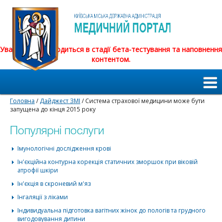
Увага! Сайт знаходиться в стадії бета-тестування та наповнення
контентом.
Головна
/
Дайджест ЗМІ
/ Система страхової медицини може бути
запущена до кінця 2015 року
Популярні послуги
Імунологічні дослідження крові
Ін'єкційна контурна корекція статичних зморшок при віковій
атрофії шкіри
Ін'єкція в скроневий м'яз
Інгаляції з ліками
Індивидуальна підготовка вагітних жінок до пологів та грудного
вигодовування дитини