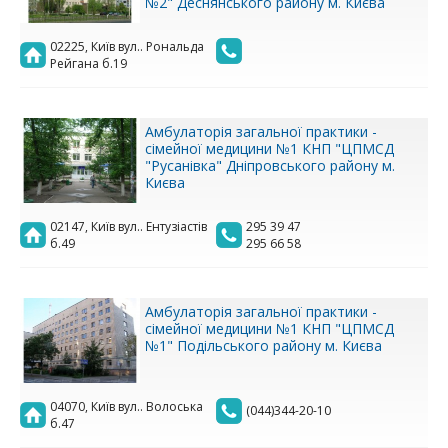
№2" Деснянського району м. Києва
02225, Київ вул.. Рональда
Рейгана б.19
Амбулаторія загальної практики -
сімейної медицини №1 КНП "ЦПМСД
"Русанівка" Дніпровського району м.
Києва
02147, Київ вул.. Ентузіастів
295 39 47
б.49
295 66 58
Амбулаторія загальної практики -
сімейної медицини №1 КНП "ЦПМСД
№1" Подільського району м. Києва
04070, Київ вул.. Волоська
(044)344-20-10
б.47