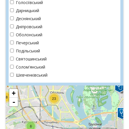
Голосiївський
Дарницький
Деснянський
Днiпровський
Оболонський
Печерський
Подiльський
Святошинський
Солом'янський
Шевченкiвський
+
18
23
-
6