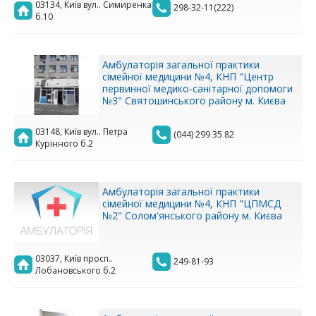
03134, Київ вул.. Симиренка
298-32-11(222)
б.10
Амбулаторія загальної практики
сімейної медицини №4, КНП "Центр
первинної медико-санітарної допомоги
№3" Святошинського району м. Києва
03148, Київ вул.. Петра
(044) 299 35 82
Курінного б.2
Амбулаторія загальної практики
сімейної медицини №4, КНП "ЦПМСД
№2" Солом'янського району м. Києва
03037, Київ просп..
249-81-93
Лобановського б.2