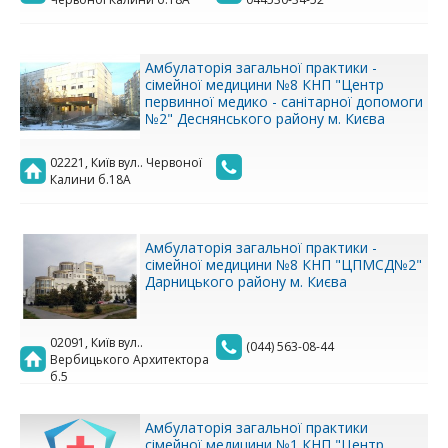
Амбулаторія загальної практики -
сімейної медицини №8 КНП "Центр
первинної медико - санітарної допомоги
№2" Деснянського району м. Києва
02221, Київ вул.. Червоної
Калини б.18А
Амбулаторія загальної практики -
сімейної медицини №8 КНП "ЦПМСД№2"
Дарницького району м. Києва
02091, Київ вул..
(044) 563-08-44
Вербицького Архитектора
б.5
Амбулаторія загальної практики
сімейної медицини №1 КНП "Центр