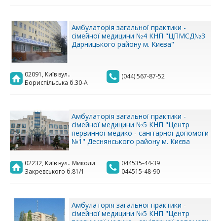
Амбулаторія загальної практики -
сімейної медицини №4 КНП "ЦПМСД№3
Дарницького району м. Києва"
02091, Київ вул..
(044) 567-87-52
Бориспільська б.30-А
Амбулаторія загальної практики -
сімейної медицини №5 КНП "Центр
первинної медико - санітарної допомоги
№1" Деснянського району м. Києва
02232, Київ вул.. Миколи
044535-44-39
Закревського б.81/1
044515-48-90
Амбулаторія загальної практики -
сімейної медицини №5 КНП "Центр