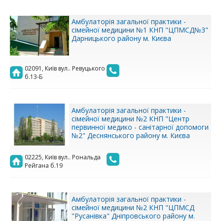
Амбулаторія загальної практики -
сімейної медицини №1 КНП "ЦПМСД№3"
Дарницького району м. Києва
02091, Київ вул.. Ревуцького
б.13-Б
Амбулаторія загальної практики -
сімейної медицини №2 КНП "Центр
первинної медико - санітарної допомоги
№2" Деснянського району м. Києва
02225, Київ вул.. Рональда
Рейгана б.19
Амбулаторія загальної практики -
сімейної медицини №2 КНП "ЦПМСД
"Русанівка" Дніпровського району м.