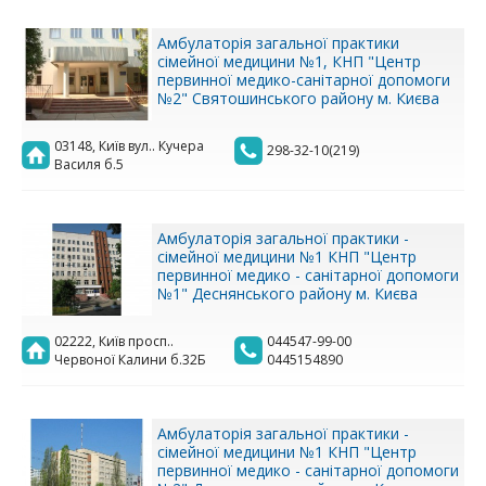
Амбулаторія загальної практики
сімейної медицини №1, КНП "Центр
первинної медико-санітарної допомоги
№2" Святошинського району м. Києва
03148, Київ вул.. Кучера
298-32-10(219)
Василя б.5
Амбулаторія загальної практики -
сімейної медицини №1 КНП "Центр
первинної медико - санітарної допомоги
№1" Деснянського району м. Києва
02222, Київ просп..
044547-99-00
Червоної Калини б.32Б
0445154890
Амбулаторія загальної практики -
сімейної медицини №1 КНП "Центр
первинної медико - санітарної допомоги