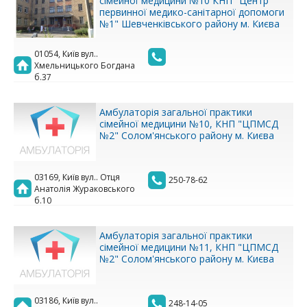
сімейної медицини №10 КНП "Центр
первинної медико-санітарної допомоги
№1" Шевченківського району м. Києва
01054, Київ вул..
Хмельницького Богдана
б.37
Амбулаторія загальної практики
сімейної медицини №10, КНП "ЦПМСД
№2" Солом'янського району м. Києва
03169, Київ вул.. Отця
250-78-62
Анатолія Жураковського
б.10
Амбулаторія загальної практики
сімейної медицини №11, КНП "ЦПМСД
№2" Солом'янського району м. Києва
03186, Київ вул..
248-14-05