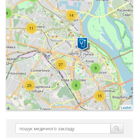
8
14
11
27
9
25
8
15
Leaflet