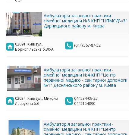
б.5
Амбулаторія загальної практики -
сімейної медицини №3 КНП "ЦПМСД№3"
Дарницького району м. Києва
02091, Київ вул..
(044) 567-87-52
Бориспільська б.30-А
Амбулаторія загальної практики -
сімейної медицини №4 КНП "Центр
первинної медико - санітарної допомоги
№1" Деснянського району м. Києва
02034, Київ вул.. Миколи
044534-09-25
Лаврухіна б.6
0445154890
Амбулаторія загальної практики -
сімейної медицини №4 КНП "Центр
первинної медико - санітарної допомоги