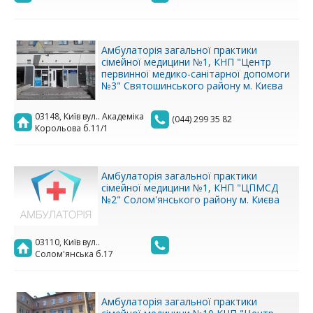
Амбулаторія загальної практики
сімейної медицини №1, КНП "Центр
первинної медико-санітарної допомоги
№3" Святошинського району м. Києва
03148, Київ вул.. Академіка
(044) 299 35 82
Корольова б.11/1
Амбулаторія загальної практики
сімейної медицини №1, КНП "ЦПМСД
№2" Солом'янського району м. Києва
03110, Київ вул..
Солом'янська б.17
Амбулаторія загальної практики