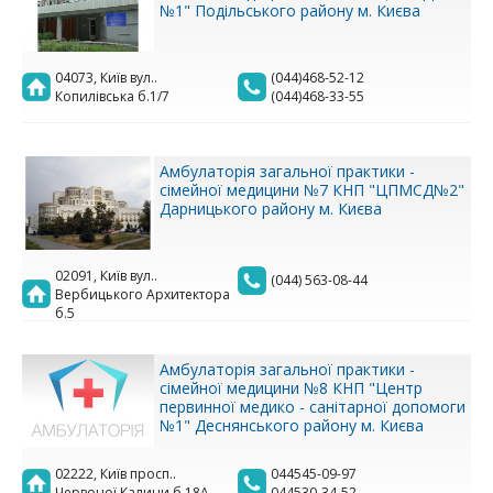
№1" Подільського району м. Києва
04073, Київ вул..
(044)468-52-12
Копилівська б.1/7
(044)468-33-55
Амбулаторія загальної практики -
сімейної медицини №7 КНП "ЦПМСД№2"
Дарницького району м. Києва
02091, Київ вул..
(044) 563-08-44
Вербицького Архитектора
б.5
Амбулаторія загальної практики -
сімейної медицини №8 КНП "Центр
первинної медико - санітарної допомоги
№1" Деснянського району м. Києва
02222, Київ просп..
044545-09-97
Червоної Калини б.18А
044530-34-52