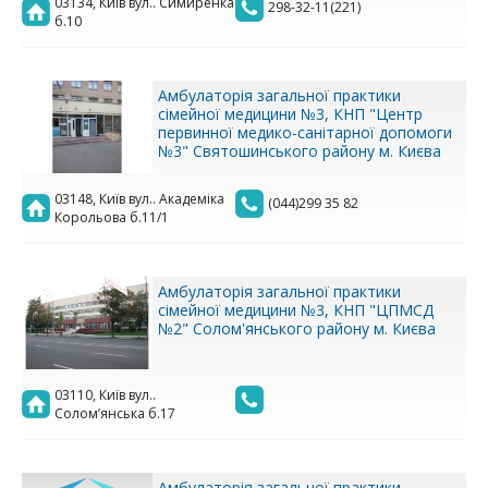
03134, Київ вул.. Симиренка
298-32-11(221)
б.10
Амбулаторія загальної практики
сімейної медицини №3, КНП "Центр
первинної медико-санітарної допомоги
№3" Святошинського району м. Києва
03148, Київ вул.. Академіка
(044)299 35 82
Корольова б.11/1
Амбулаторія загальної практики
сімейної медицини №3, КНП "ЦПМСД
№2" Солом'янського району м. Києва
03110, Київ вул..
Солом’янська б.17
Амбулаторія загальної практики