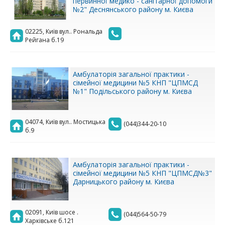
первинної медико - санітарної допомоги
№2" Деснянського району м. Києва
02225, Київ вул.. Рональда
Рейгана б.19
Амбулаторія загальної практики -
сімейної медицини №5 КНП "ЦПМСД
№1" Подільського району м. Києва
04074, Київ вул.. Мостицька
(044)344-20-10
б.9
Амбулаторія загальної практики -
сімейної медицини №5 КНП "ЦПМСД№3"
Дарницького району м. Києва
02091, Київ шосе .
(044)564-50-79
Харківське б.121