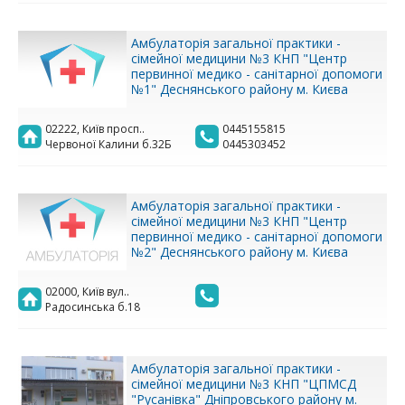
Амбулаторія загальної практики -
сімейної медицини №3 КНП "Центр
первинної медико - санітарної допомоги
№1" Деснянського району м. Києва
02222, Київ просп..
0445155815
Червоної Калини б.32Б
0445303452
Амбулаторія загальної практики -
сімейної медицини №3 КНП "Центр
первинної медико - санітарної допомоги
№2" Деснянського району м. Києва
02000, Київ вул..
Радосинська б.18
Амбулаторія загальної практики -
сімейної медицини №3 КНП "ЦПМСД
"Русанівка" Дніпровського району м.