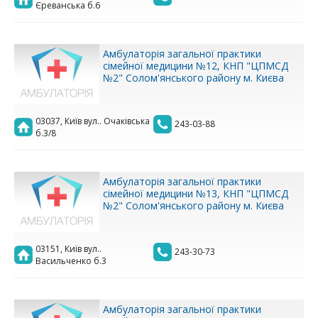
Єреванська б.6
Амбулаторія загальної практики
сімейної медицини №12, КНП "ЦПМСД
№2" Солом'янського району м. Києва
03037, Київ вул.. Очаківська
243-03-88
б.3/8
Амбулаторія загальної практики
сімейної медицини №13, КНП "ЦПМСД
№2" Солом'янського району м. Києва
03151, Київ вул..
243-30-73
Васильченко б.3
Амбулаторія загальної практики