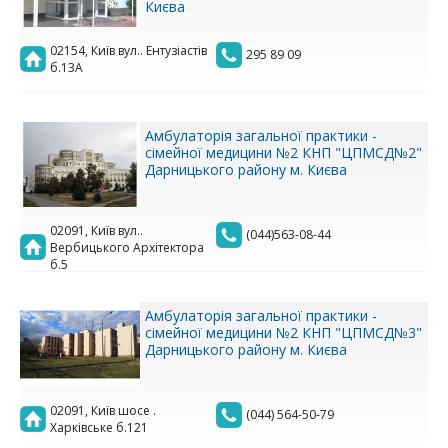
Києва
02154, Київ вул.. Ентузіастів
295 89 09
б.13А
Амбулаторія загальної практики -
сімейної медицини №2 КНП "ЦПМСД№2"
Дарницького району м. Києва
02091, Київ вул..
(044)563-08-44
Вербицького Архітектора
б.5
Амбулаторія загальної практики -
сімейної медицини №2 КНП "ЦПМСД№3"
Дарницького району м. Києва
02091, Київ шосе .
(044) 564-50-79
Харківське б.121