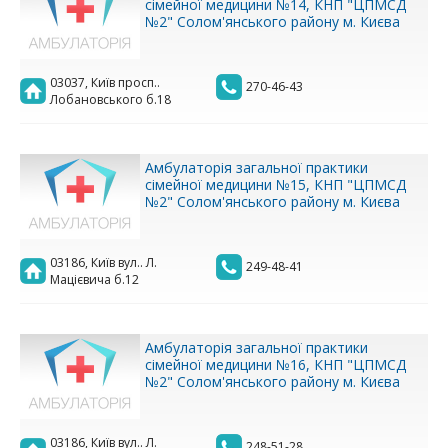
сімейної медицини №14, КНП "ЦПМСД
№2" Солом'янського району м. Києва
03037, Київ просп..
270-46-43
Лобановського б.18
Амбулаторія загальної практики
сімейної медицини №15, КНП "ЦПМСД
№2" Солом'янського району м. Києва
03186, Київ вул.. Л.
249-48-41
Мацієвича б.12
Амбулаторія загальної практики
сімейної медицини №16, КНП "ЦПМСД
№2" Солом'янського району м. Києва
03186, Київ вул.. Л.
248-51-28