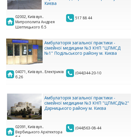
Києва
02002, Київ вул..
517 88 44
Митрополита Андрея
Шептицького б.5
Амбулаторія загальної практики -
сімейної медицини №3 КНП "ЦПМСД
№1" Подільського району м. Києва
04071, Київ вул.. Електриків
(044)344-20-10
б.26
Амбулаторія загальної практики -
сімейної медицини №3 КНП "ЦПМСД№2"
Дарницького району м. Києва
02091, Київ вул..
(044)563-08-44
Вербицького Архітектора