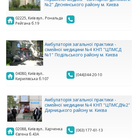
№2" Деснянського району м. Києва
02225, Київ вул.. Рональда
Рейгана б.19
Амбулаторія загальної практики -
сімейної медицини №4 КНП "ЦПМСД
№1" Подільського району м. Києва
04080, Київ вул..
(044)344-20-10
Кирилівська б.107
Амбулаторія загальної практики -
сімейної медицини №4 КНП "ЦПМСД№2"
Дарницького району м. Києва
02088, Київ вул.. Харченка
(063) 177-61-13
Євгена б.43А