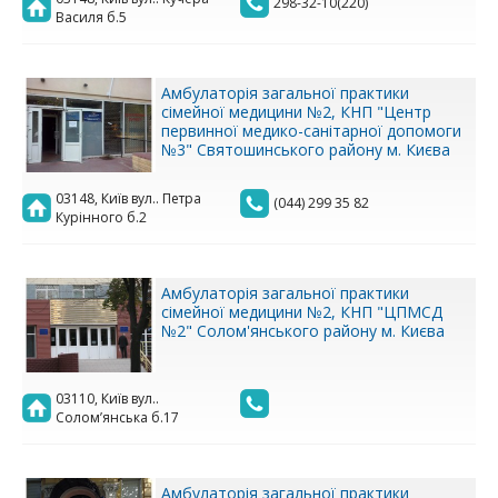
298-32-10(220)
Василя б.5
Амбулаторія загальної практики
сімейної медицини №2, КНП "Центр
первинної медико-санітарної допомоги
№3" Святошинського району м. Києва
03148, Київ вул.. Петра
(044) 299 35 82
Курінного б.2
Амбулаторія загальної практики
сімейної медицини №2, КНП "ЦПМСД
№2" Солом'янського району м. Києва
03110, Київ вул..
Солом’янська б.17
Амбулаторія загальної практики