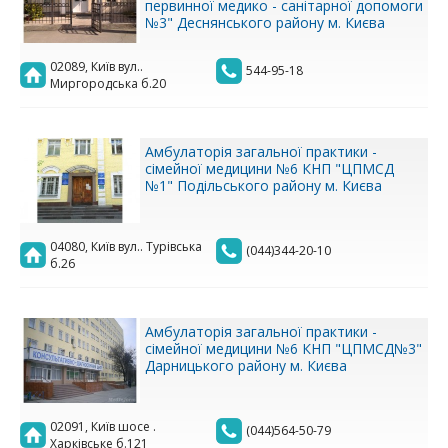
первинної медико - санітарної допомоги
№3" Деснянського району м. Києва
02089, Київ вул..
544-95-18
Миргородська б.20
Амбулаторія загальної практики -
сімейної медицини №6 КНП "ЦПМСД
№1" Подільського району м. Києва
04080, Київ вул.. Турівська
(044)344-20-10
б.26
Амбулаторія загальної практики -
сімейної медицини №6 КНП "ЦПМСД№3"
Дарницького району м. Києва
02091, Київ шосе .
(044)564-50-79
Харківське б.121