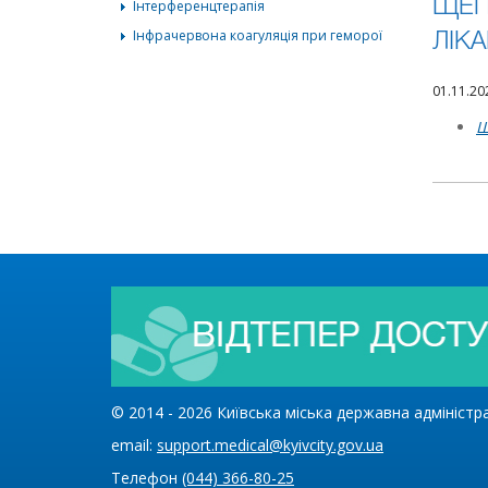
Інтерференцтерапія
ЩЕП
Інфрачервона коагуляція при геморої
ЛІК
01.11.2
Щ
© 2014 -
2026
Київська міська державна адміністр
email:
support.medical@kyivcity.gov.ua
Телефон
(044) 366-80-25