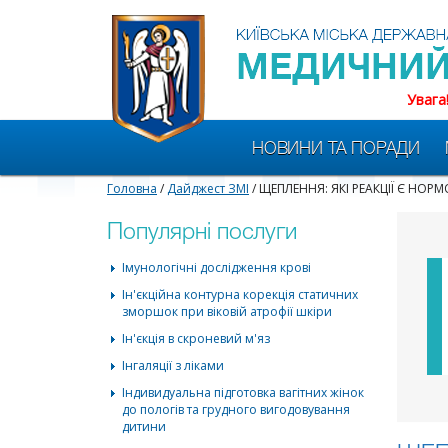
Увага
НОВИНИ ТА ПОРАДИ
Головна
/
Дайджест ЗМІ
/ ЩЕПЛЕННЯ: ЯКІ РЕАКЦІЇ Є НО
Популярні послуги
Імунологічні дослідження крові
Ін'єкційна контурна корекція статичних
зморшок при віковій атрофії шкіри
Ін'єкція в скроневий м'яз
Інгаляції з ліками
Індивидуальна підготовка вагітних жінок
до пологів та грудного вигодовування
дитини