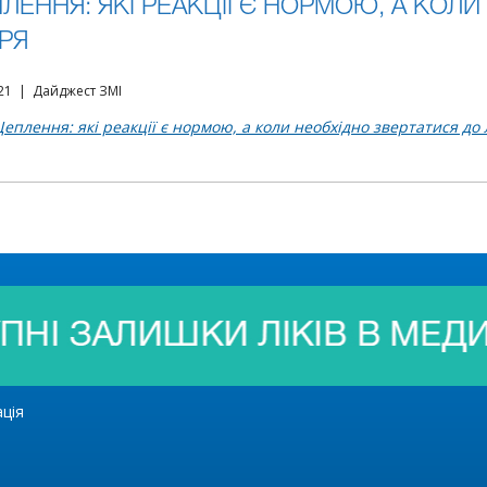
ЛЕННЯ: ЯКІ РЕАКЦІЇ Є НОРМОЮ, А КОЛИ
АРЯ
021 | Дайджест ЗМІ
еплення: які реакції є нормою, а коли необхідно звертатися до 
ація