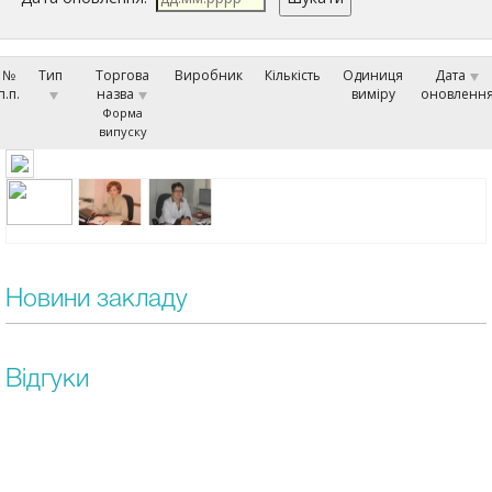
№
Тип
Торгова
Виробник
Кількість
Одиниця
Дата
п.п.
назва
виміру
оновленн
Форма
випуску
Новини закладу
Відгуки