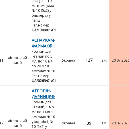
пачці; по 10
мл в ампулах
№ 10 (5х2) у
блістерах у
пачці
Рег.номер:
UA/1309/01/01
АСПАРКАМ-
ФАРМАК®
Розчин для
ін'єкцій по 5
лікарський
127
11
Україна
ам.
20.07.202
мл, по 10 мл,
засіб
по 20 мл в
ампулах № 10
Рег.номер:
UA/0269/01/01
АТРОПІН-
ДАРНИЦЯ®
Розчин для
ін'єкцій, 1 мг/
мл по 1 мл в
ампулах № 10
лікарський
у коробці, №
39
12
Україна
ам.
20.07.202
засіб
10 (5х2) у