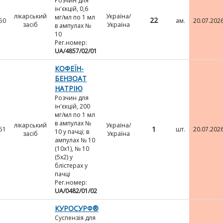
Розчин для
ін'єкцій, 0,6
лікарський
Україна/
мг/мл по 1 мл
22
50
ам.
20.07.202
засіб
Україна
в ампулах №
10
Рег.номер:
UA/4857/02/01
КОФЕЇН-
БЕНЗОАТ
НАТРІЮ
Розчин для
ін'єкцій, 200
мг/мл по 1 мл
в ампулах №
лікарський
Україна/
1
51
шт.
20.07.202
10 у пачці; в
засіб
Україна
ампулах № 10
(10х1), № 10
(5х2) у
блістерах у
пачці
Рег.номер:
UA/0482/01/02
КУРОСУРФ®
Суспензія для