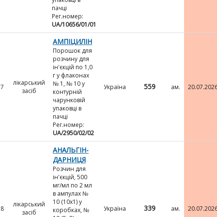
пачці
Рег.номер:
UA/10656/01/01
АМПІЦИЛІН
Порошок для
розчину для
ін'єкцій по 1,0
г у флаконах
лікарський
№ 1, № 10 у
559
7
Україна
ам.
20.07.202
засіб
контурній
чарунковій
упаковці в
пачці
Рег.номер:
UA/2950/02/02
АНАЛЬГІН-
ДАРНИЦЯ
Розчин для
ін'єкцій, 500
мг/мл по 2 мл
в ампулах №
10 (10х1) у
лікарський
339
8
Україна
ам.
20.07.202
коробках, №
засіб