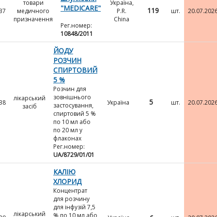
товари
Україна,
"MEDICARE"
119
37
медичного
P.R.
шт.
20.07.202
призначення
China
Рег.номер:
10848/2011
ЙОДУ
РОЗЧИН
СПИРТОВИЙ
5 %
Розчин для
зовнішнього
лікарський
5
38
Україна
шт.
20.07.202
застосування,
засіб
спиртовий 5 %
по 10 мл або
по 20 мл у
флаконах
Рег.номер:
UA/8729/01/01
КАЛІЮ
ХЛОРИД
Концентрат
для розчину
для інфузій 7,5
лікарський
% по 10 мл або