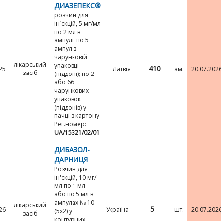
ДИАЗЕПЕКС®
розчин для
ін`єкцій, 5 мг/мл
по 2 мл в
ампулі; по 5
ампул в
чарунковій
лікарський
упаковці
410
25
Латвія
ам.
20.07.202
засіб
(піддоні); по 2
або 66
чарункових
упаковок
(піддонів) у
пачці з картону
Рег.номер:
UA/15321/02/01
ДИБАЗОЛ-
ДАРНИЦЯ
Розчин для
ін'єкцій, 10 мг/
мл по 1 мл
або по 5 мл в
ампулах № 10
лікарський
5
26
Україна
шт.
20.07.202
(5х2) у
засіб
контурних