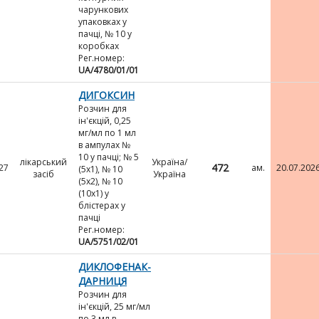
чарункових
упаковках у
пачці, № 10 у
коробках
Рег.номер:
UA/4780/01/01
ДИГОКСИН
Розчин для
ін'єкцій, 0,25
мг/мл по 1 мл
в ампулах №
10 у пачці; № 5
лікарський
Україна/
472
27
ам.
20.07.202
(5х1), № 10
засіб
Україна
(5х2), № 10
(10х1) у
блістерах у
пачці
Рег.номер:
UA/5751/02/01
ДИКЛОФЕНАК-
ДАРНИЦЯ
Розчин для
ін'єкцій, 25 мг/мл
по 3 мл в