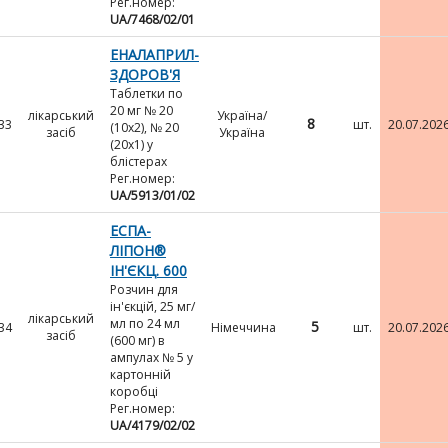
Рег.номер:
UA/7468/02/01
ЕНАЛАПРИЛ-
ЗДОРОВ'Я
Таблетки по
20 мг № 20
лікарський
Україна/
8
33
шт.
20.07.202
(10х2), № 20
засіб
Україна
(20х1) у
блістерах
Рег.номер:
UA/5913/01/02
ЕСПА-
ЛІПОН®
ІН'ЄКЦ. 600
Розчин для
ін'єкцій, 25 мг/
лікарський
мл по 24 мл
5
34
Німеччина
шт.
20.07.202
засіб
(600 мг) в
ампулах № 5 у
картонній
коробці
Рег.номер:
UA/4179/02/02