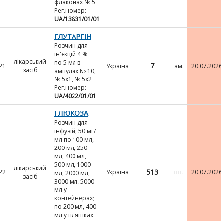
флаконах № 5
Рег.номер:
UA/13831/01/01
ГЛУТАРГІН
Розчин для
ін'єкцій 4 %
лікарський
по 5 мл в
7
21
Україна
ам.
20.07.202
засіб
ампулах № 10,
№ 5х1, № 5х2
Рег.номер:
UA/4022/01/01
ГЛЮКОЗА
Розчин для
інфузій, 50 мг/
мл по 100 мл,
200 мл, 250
мл, 400 мл,
500 мл, 1000
лікарський
513
22
Україна
шт.
20.07.202
мл, 2000 мл,
засіб
3000 мл, 5000
мл у
контейнерах;
по 200 мл, 400
мл у пляшках