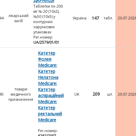
ДАРНИЦЯ
Таблетки по 200
мг № 20 (10х2),
лікарський
№50 (10х5) у
147
44
Україна
табл.
20.07.202
засіб
контурних
чарункових
упаковках
Рег.номер:
UA/2579/01/01
Катетер
Фолея
Medicare;
Катетер
Нелатона
Medicare;
товари
Катетер
209
45
медичного
UK
шт.
20.07.202
аспіраційний
призначення
Medicare;
Катетер
ректальний
Medicare
Рег.номер:
6262/2007