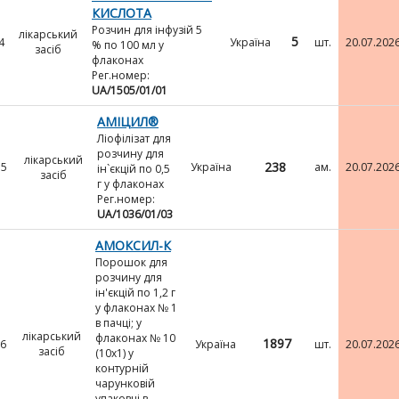
КИСЛОТА
Розчин для інфузій 5
лікарський
5
4
Україна
шт.
20.07.202
% по 100 мл у
засіб
флаконах
Рег.номер:
UA/1505/01/01
АМІЦИЛ®
Ліофілізат для
розчину для
лікарський
238
5
Україна
ам.
20.07.202
ін`єкцій по 0,5
засіб
г у флаконах
Рег.номер:
UA/1036/01/03
АМОКСИЛ-К
Порошок для
розчину для
ін'єкцій по 1,2 г
у флаконах № 1
в пачці; у
лікарський
флаконах № 10
1897
6
Україна
шт.
20.07.202
засіб
(10х1) у
контурній
чарунковій
упаковці в