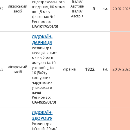
Італія/
ендотрахеального
лікарський
Австрія/
введення, 80 мг/мл
5
52
ам.
20.07.202
засіб
Італія/
по 1,5 мл у
Австрія
флаконах № 1
Рег.номер:
UA/10170/01/01
ЛІДОКАЇН-
ДАРНИЦЯ
Розчин для
ін'єкцій, 20 мг/
мл по 2 мл в
ампулах № 10
лікарський
у коробці; №
1822
53
Україна
ам.
20.07.202
засіб
10 (5х2) у
контурних
чарункових
упаковках в
пачці
Рег.номер:
UA/4935/01/01
ЛІДОКАЇН-
ЗДОРОВ'Я
Розчин для
ін'єкцій, 20 мг/