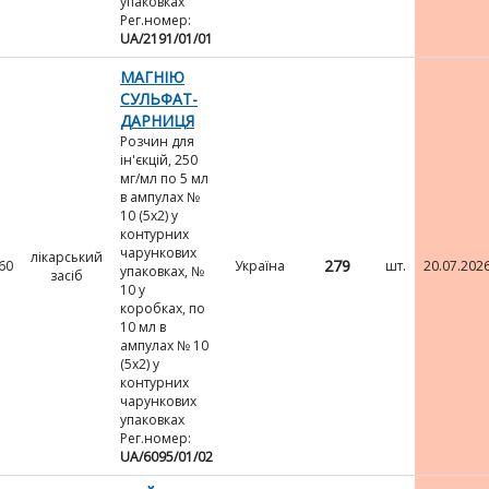
упаковках
Рег.номер:
UA/2191/01/01
МАГНІЮ
СУЛЬФАТ-
ДАРНИЦЯ
Розчин для
ін'єкцій, 250
мг/мл по 5 мл
в ампулах №
10 (5х2) у
контурних
чарункових
лікарський
279
60
Україна
шт.
20.07.202
упаковках, №
засіб
10 у
коробках, по
10 мл в
ампулах № 10
(5х2) у
контурних
чарункових
упаковках
Рег.номер:
UA/6095/01/02