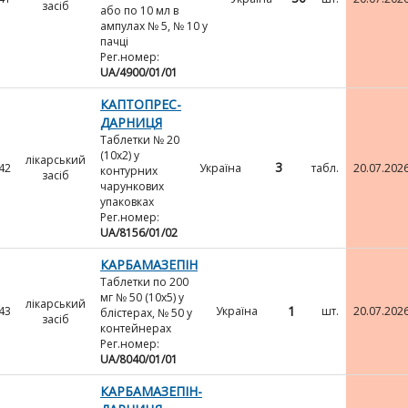
засіб
або по 10 мл в
ампулах № 5, № 10 у
пачці
Рег.номер:
UA/4900/01/01
КАПТОПРЕС-
ДАРНИЦЯ
Таблетки № 20
(10х2) у
лікарський
3
42
Україна
табл.
20.07.202
контурних
засіб
чарункових
упаковках
Рег.номер:
UA/8156/01/02
КАРБАМАЗЕПІН
Таблетки по 200
мг № 50 (10х5) у
лікарський
1
43
Україна
шт.
20.07.202
блістерах, № 50 у
засіб
контейнерах
Рег.номер:
UA/8040/01/01
КАРБАМАЗЕПІН-