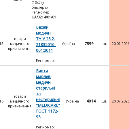
(10х5) у
блістерах
Рег.номер:
UA/3214/01/01
Бахіли
медичні
ТУ У 25.2-
товари
7899
15
медичного
Україна
шт.
20.07.202
21835016-
призначення
001:2011
Рег.номер:
Бинти
марлеві
медичні
стерильні
та
товари
нестерильні
4014
16
медичного
Україна
шт.
20.07.202
"MEDICARE"
призначення
ГОСТ 1172-
93
Рег.номер: