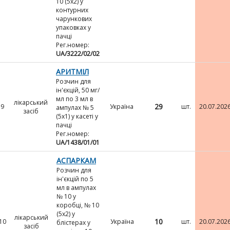
10 (5х2) у
контурних
чарункових
упаковках у
пачці
Рег.номер:
UA/3222/02/02
АРИТМІЛ
Розчин для
ін'єкцій, 50 мг/
мл по 3 мл в
лікарський
29
9
Україна
шт.
20.07.202
ампулах № 5
засіб
(5х1) у касеті у
пачці
Рег.номер:
UA/1438/01/01
АСПАРКАМ
Розчин для
ін'єкцій по 5
мл в ампулах
№ 10 у
коробці, № 10
(5х2) у
лікарський
10
10
Україна
шт.
20.07.202
блістерах у
засіб