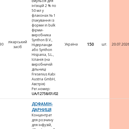
Емульсія для
ін’єкцій 2 % по
50 мл у
флаконах № 1
(пакування із
форми in bulk
фірми-
виробника
Synthon B.V.,
лікарський
150
30
Україна
шт.
20.07.202
Нідерланди
засіб
або Synthon
Hispania, S.L.,
Іспанія (на
виробничій
дільниці
Fresenius Kabi
Austria GmbH,
Австрія)
Рег.номер:
UA/12758/01/02
ДОФАМІН-
ДАРНИЦЯ
Концентрат
для розчину
для інфузій,