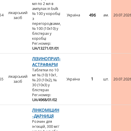
мл по 2 мл в
ампулах in bulk
лікарський
№ 100 у коробці
496
54
Україна
ам.
20.07.202
засіб
з
перегородками,
№ 100 (10х10) у
блістерах у
коробці
Рег.номер:
UA/13271/01/01
ЛІЗИНОПРИЛ-
АСТРАФАРМ
Таблетки по 10
мг № (10) 10х1,
лікарський
1
55
Україна
шт.
20.07.202
№ 20 (10х2), №
засіб
30 (10х3) у
блістерах
Рег.номер:
UA/4968/01/02
ЛІНКОМІЦИН
-ДАРНИЦЯ
Розчин для
ін'єкцій, 300 мг/