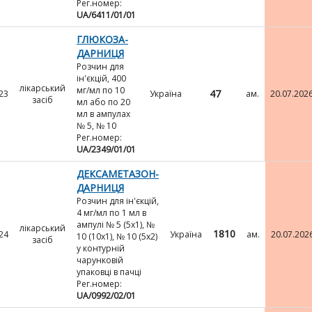
Рег.номер:
UA/6411/01/01
ГЛЮКОЗА-
ДАРНИЦЯ
Розчин для
ін'єкцій, 400
лікарський
мг/мл по 10
47
23
Україна
ам.
20.07.202
засіб
мл або по 20
мл в ампулах
№ 5, № 10
Рег.номер:
UA/2349/01/01
ДЕКСАМЕТАЗОН-
ДАРНИЦЯ
Розчин для ін'єкцій,
4 мг/мл по 1 мл в
ампулі № 5 (5х1), №
лікарський
1810
24
Україна
ам.
20.07.202
10 (10х1), № 10 (5х2)
засіб
у контурній
чарунковій
упаковці в пачці
Рег.номер:
UA/0992/02/01