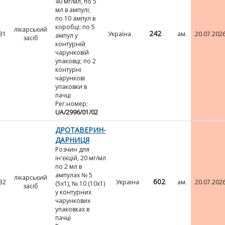
40 мг/мл, по 5
мл в ампулі;
по 10 ампул в
коробці; по 5
лікарський
242
31
Україна
ам.
20.07.202
ампул у
засіб
контурній
чарунковій
упаковці; по 2
контурні
чарункові
упаковки в
пачці
Рег.номер:
UA/2996/01/02
ДРОТАВЕРИН-
ДАРНИЦЯ
Розчин для
ін'єкцій, 20 мг/мл
по 2 мл в
ампулах № 5
лікарський
602
32
Україна
ам.
20.07.202
(5х1), № 10 (10х1)
засіб
у контурних
чарункових
упаковках в
пачці