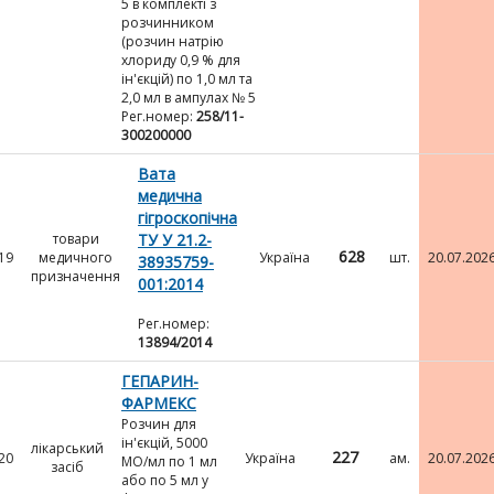
5 в комплекті з
розчинником
(розчин натрію
хлориду 0,9 % для
ін'єкцій) по 1,0 мл та
2,0 мл в ампулах № 5
Рег.номер:
258/11-
300200000
Вата
медична
гігроскопічна
товари
ТУ У 21.2-
628
19
медичного
Україна
шт.
20.07.202
38935759-
призначення
001:2014
Рег.номер:
13894/2014
ГЕПАРИН-
ФАРМЕКС
Розчин для
ін'єкцій, 5000
лікарський
227
20
Україна
ам.
20.07.202
МО/мл по 1 мл
засіб
або по 5 мл у