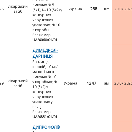
ампулах № 5
лікарський
288
28
Україна
шт.
20.07.202
(5х1), № 10 (5х2) у
засіб
контурних
чарункових
упаковках; № 10
в коробці
Рег.номер:
UA/4060/01/01
ДИМЕДРОЛ-
ДАРНИЦЯ
Розчин для
ін'єкцій, 10 мг/
мл по 1 мл в
ампулах № 10
лікарський
у коробках; №
1347
29
Україна
ам.
20.07.202
засіб
10 (5х2) у
контурних
чарункових
упаковках у
пачці
Рег.номер:
UA/4851/01/01
ДИПРОФОЛ®