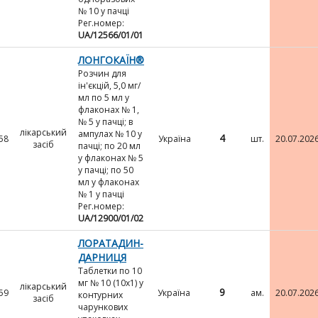
№ 10 у пачці
Рег.номер:
UA/12566/01/01
ЛОНГОКАЇН®
Розчин для
ін'єкцій, 5,0 мг/
мл по 5 мл у
флаконах № 1,
№ 5 у пачці; в
лікарський
ампулах № 10 у
4
58
Україна
шт.
20.07.202
засіб
пачці; по 20 мл
у флаконах № 5
у пачці; по 50
мл у флаконах
№ 1 у пачці
Рег.номер:
UA/12900/01/02
ЛОРАТАДИН-
ДАРНИЦЯ
Таблетки по 10
мг № 10 (10х1) у
лікарський
9
59
Україна
ам.
20.07.202
контурних
засіб
чарункових