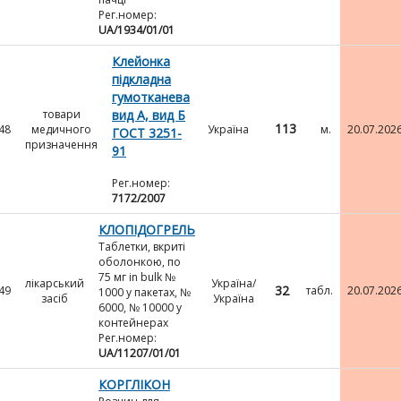
Рег.номер:
UA/1934/01/01
Клейонка
підкладна
гумотканева
товари
вид А, вид Б
113
48
медичного
Україна
м.
20.07.202
ГОСТ 3251-
призначення
91
Рег.номер:
7172/2007
КЛОПІДОГРЕЛЬ
Таблетки, вкриті
оболонкою, по
75 мг in bulk №
лікарський
Україна/
32
49
табл.
20.07.202
1000 у пакетах, №
засіб
Україна
6000, № 10000 у
контейнерах
Рег.номер:
UA/11207/01/01
КОРГЛІКОН