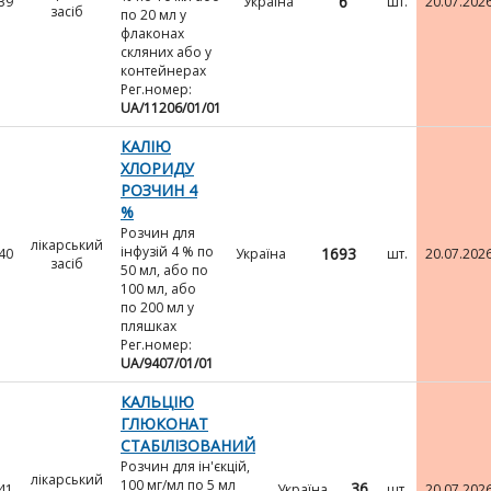
6
39
Україна
шт.
20.07.202
засіб
по 20 мл у
флаконах
скляних або у
контейнерах
Рег.номер:
UA/11206/01/01
КАЛІЮ
ХЛОРИДУ
РОЗЧИН 4
%
Розчин для
лікарський
інфузій 4 % по
1693
40
Україна
шт.
20.07.202
засіб
50 мл, або по
100 мл, або
по 200 мл у
пляшках
Рег.номер:
UA/9407/01/01
КАЛЬЦІЮ
ГЛЮКОНАТ
СТАБІЛІЗОВАНИЙ
Розчин для ін'єкцій,
лікарський
100 мг/мл по 5 мл
36
41
Україна
шт.
20.07.202