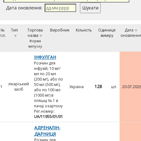
Дата оновлення:
№
Тип
Торгова
Виробник
Кількість
Одиниця
Дата
п.п.
назва
виміру
оновленн
Форма
випуску
ІНФУЛГАН
Розчин для
інфузій, 10 мг/
мл по 20 мл
(200 мг), або по
лікарський
50 мл (500 мг),
128
1
Україна
шт.
20.07.202
засіб
або по 100 мл
(1000 мг) в
пляшці № 1 в
пачці з картону
Рег.номер:
UA/11955/01/01
АДРЕНАЛІН-
ДАРНИЦЯ
Розчин для