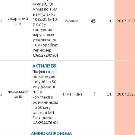
ін'єкцій, 1,8
мг/мл по 1 мл
в ампулах №
лікарський
10 (5х2), № 10
45
2
Україна
шт.
20.07.202
засіб
(10х1) у
контурних
чарункових
упаковках, №
10 у коробках
Рег.номер:
UA/5272/01/01
АКТИЛІЗЕ®
Ліофілізат для
розчину для
інфузій по 50
мг у флаконі
лікарський
№ 1 у
1
3
Німеччина
шт.
20.07.202
засіб
комплекті з
розчинником
по 50 мл у
флаконі № 1
Рег.номер:
UA/2944/01/01
АМІНОКАПРОНОВА