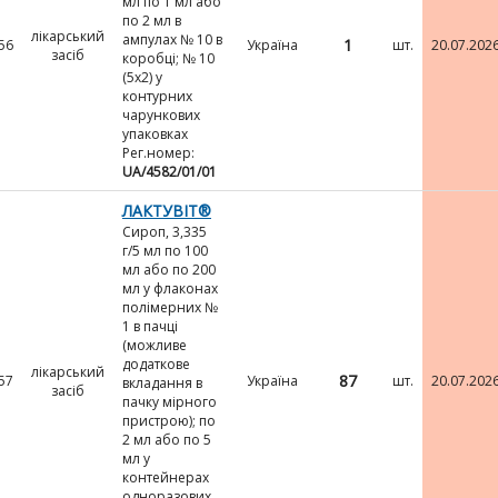
мл по 1 мл або
по 2 мл в
лікарський
ампулах № 10 в
1
56
Україна
шт.
20.07.202
засіб
коробці; № 10
(5х2) у
контурних
чарункових
упаковках
Рег.номер:
UA/4582/01/01
ЛАКТУВІТ®
Сироп, 3,335
г/5 мл по 100
мл або по 200
мл у флаконах
полімерних №
1 в пачці
(можливе
додаткове
лікарський
87
57
Україна
шт.
20.07.202
вкладання в
засіб
пачку мірного
пристрою); по
2 мл або по 5
мл у
контейнерах
одноразових