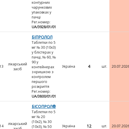
контурних
чарункових
упаковках у
пачці
Рег.номер:
UA/3928/01/01
БІПРОЛОЛ
Таблетки по 5
мг № 30 (10х3)
у блістерах у
пачці, № 60, №
90 у
лікарський
4
13
Україна
шт.
20.07.202
контейнерах
засіб
з кришкою з
контролем
першого
розкриття
Рег.номер:
UA/3800/01/01
БІСОПРОЛ®
Таблетки по 5
мг № 20
(10х2), № 30
лікарський
12
14
Україна
шт.
20.07.202
(10х3), № 50
засіб