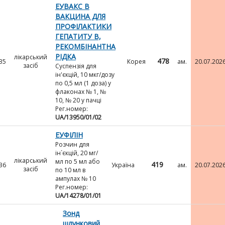
ЕУВАКС В
ВАКЦИНА ДЛЯ
ПРОФІЛАКТИКИ
ГЕПАТИТУ В,
РЕКОМБІНАНТНА
РІДКА
лікарський
478
35
Корея
ам.
20.07.202
засіб
Суспензія для
ін'єкцій, 10 мкг/дозу
по 0,5 мл (1 доза) у
флаконах № 1, №
10, № 20 у пачці
Рег.номер:
UA/13950/01/02
ЕУФІЛІН
Розчин для
ін`єкцій, 20 мг/
лікарський
мл по 5 мл або
419
36
Україна
ам.
20.07.202
засіб
по 10 мл в
ампулах № 10
Рег.номер:
UA/14278/01/01
Зонд
шлунковий