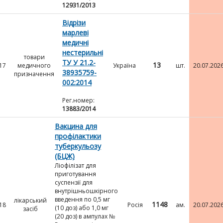
12931/2013
Відрізи
марлеві
медичні
нестерильні
товари
ТУ У 21.2-
13
17
медичного
Україна
шт.
20.07.202
38935759-
призначення
002:2014
Рег.номер:
13883/2014
Вакцина для
профілактики
туберкульозу
(БЦЖ)
Ліофілізат для
приготування
суспензії для
внутрішньошкірного
введення по 0,5 мг
лікарський
1148
18
Росія
ам.
20.07.202
(10 доз) або 1,0 мг
засіб
(20 доз) в ампулах №