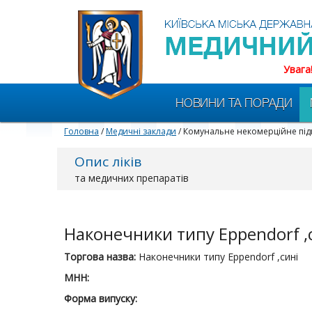
Увага
НОВИНИ ТА ПОРАДИ
Головна
/
Медичні заклади
/ Комунальне некомерційне пі
Опис ліків
та медичних препаратів
Наконечники типу Eppendorf ,
Торгова назва:
Наконечники типу Eppendorf ,сині
МНН:
Форма випуску: