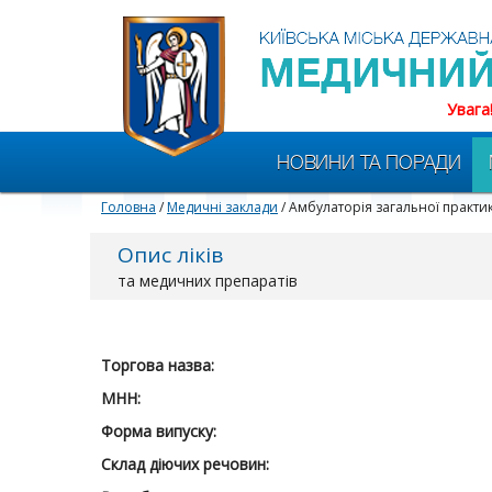
Увага
НОВИНИ ТА ПОРАДИ
Головна
/
Медичні заклади
/ Амбулаторія загальної практ
Опис ліків
та медичних препаратів
Торгова назва:
МНН:
Форма випуску:
Склад діючих речовин: