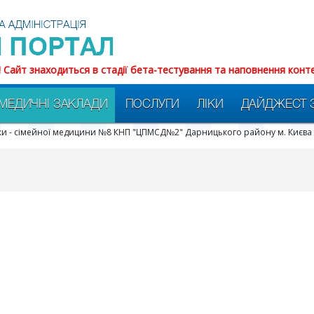
! Сайт знаходиться в стадії бета-тестування та наповнення конт
МЕДИЧНІ ЗАКЛАДИ
ПОСЛУГИ
ЛІКИ
ДАЙДЖЕСТ 
ики - сімейної медицини №8 КНП "ЦПМСД№2" Дарницького району м. Києва