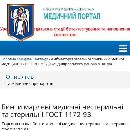
Увага! Сайт знаходиться в стадії бета-тестування та наповнення
контентом.
Головна
/
Медичні заклади
/ Амбулаторія загальної практики-сімейної
медицини №3 КНП "ЦПМСД №2" Дніпровського району м. Києва
Опис ліків
та медичних препаратів
Бинти марлеві медичні нестерильні
та стерильні ГОСТ 1172-93
Торгова назва:
Бинти марлеві медичні нестерильні та стерильні
ГОСТ 1172-93