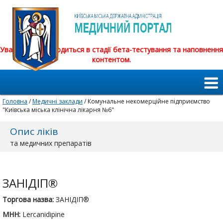
Увага! Сайт знаходиться в стадії бета-тестування та наповнення
контентом.
Головна
/
Медичні заклади
/ Комунальне некомерційне підприємство
"Київська міська клінічна лікарня №6"
Опис ліків
та медичних препаратів
ЗАНІДІП®
Торгова назва:
ЗАНІДІП®
МНН:
Lercanidipine