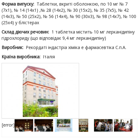
Форма випуску:
Таблетки, вкриті оболонкою, по 10 мг № 7
(7х1), № 14 (14х1) ,№ 28 (14х2), № 30 (15х2), № 35 (7х5), № 42
(14х3), № 50 (25х2), № 56 (14х4), № 90 (30х3), № 98 (14х7), № 100
(25х4) у блістерах
Склад діючих речовин:
1 таблетка містить 10 мг лерканідипіну
гідрохлориду (що відповідає 9,4 мг лерканідипіну)
Виробник:
Рекордаті індастріа хіміка е фармасевтіка С.п.А.
Країна виробника:
Італія
[error]