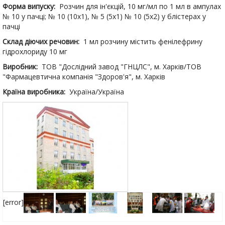
Форма випуску:
Розчин для ін'єкцій, 10 мг/мл по 1 мл в ампулах
№ 10 у пачці; № 10 (10х1), № 5 (5х1) № 10 (5х2) у блістерах у
пачці
Склад діючих речовин:
1 мл розчину містить фенілефрину
гідрохлориду 10 мг
Виробник:
ТОВ "Дослідний завод "ГНЦЛС", м. Харків/ТОВ
"Фармацевтична компанія "Здоров'я", м. Харків
Країна виробника:
Україна/Україна
[error]