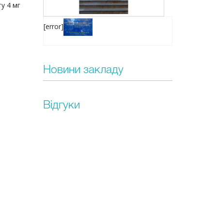
у 4 мг
[error]
Новини закладу
Відгуки