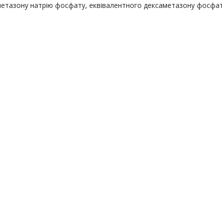
метазону натрію фосфату, еквівалентного дексаметазону фосфат