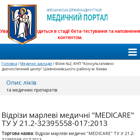
Увага! Сайт знаходиться в стадії бета-тестування та наповнення
контентом.
Головна
/
Медичні заклади
/ Філія №2, КНП "Консультативно-
діагностичний центр" Шевченківського району м. Києва
Опис ліків
та медичних препаратів
Відрізи марлеві медичні "MEDICARE"
ТУ У 21.2-32395558-017:2013
Торгова назва:
Відрізи марлеві медичні "MEDICARE" ТУ У 21.2-
32395558-017:2013