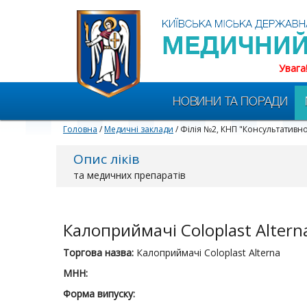
Увага
НОВИНИ ТА ПОРАДИ
Головна
/
Медичні заклади
/ Філія №2, КНП "Консультативн
Опис ліків
та медичних препаратів
Калоприймачі Coloplast Altern
Торгова назва:
Калоприймачі Coloplast Alterna
МНН:
Форма випуску: