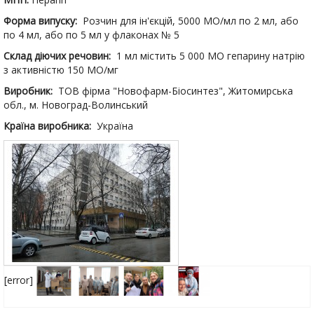
Форма випуску:
Розчин для ін'єкцій, 5000 МО/мл по 2 мл, або
по 4 мл, або по 5 мл у флаконах № 5
Склад діючих речовин:
1 мл містить 5 000 МО гепарину натрію
з активністю 150 МО/мг
Виробник:
ТОВ фірма "Новофарм-Біосинтез", Житомирська
обл., м. Новоград-Волинський
Країна виробника:
Україна
[error]