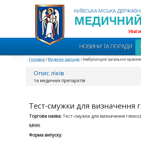
Увага
НОВИНИ ТА ПОРАДИ
Головна
/
Медичні заклади
/ Амбулаторія загальної практ
Опис ліків
та медичних препаратів
Тест-смужки для визначення г
Торгова назва:
Тест-смужки для визначення глюкози
МНН:
Форма випуску: