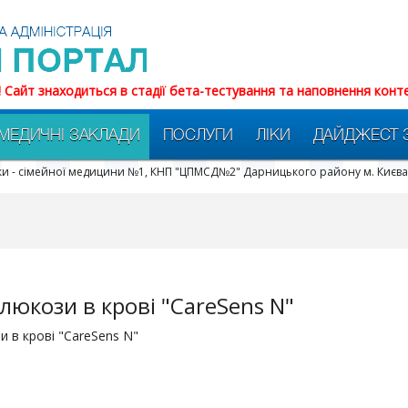
! Сайт знаходиться в стадії бета-тестування та наповнення конт
МЕДИЧНІ ЗАКЛАДИ
ПОСЛУГИ
ЛІКИ
ДАЙДЖЕСТ 
ики - сімейної медицини №1, КНП "ЦПМСД№2" Дарницького району м. Києва
люкози в крові "CareSens N"
 в крові "CareSens N"