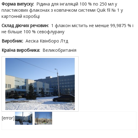
Форма випуску:
Рідина для інгаляцій 100 % по 250 мл у
пластикових флаконах з ковпачком системи Quik fil № 1 у
картонній коробці
Склад діючих речовин:
1 флакон містить не менше 99,9875 % і
не більше 100 % севофлурану
Виробник:
Аесіка Квінборо Лтд
Країна виробника:
Великобританія
[error]