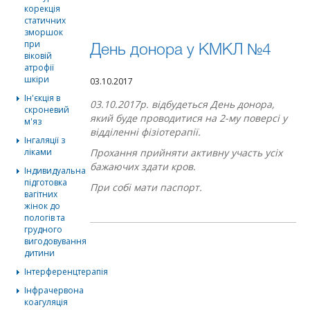
корекція
статичних
зморшок
при
День донора у КМКЛ №4
віковій
атрофії
шкіри
03.10.2017
Ін'єкція в
03.10.2017р. відбудеться День донора,
скроневий
який буде проводитися на 2-му поверсі у
м'яз
відділенні фізіотерапії.
Інгаляції з
ліками
Прохання прийняти активну участь усіх
бажаючих здати кров.
Індивидуальна
підготовка
При собі мати паспорт.
вагітних
жінок до
пологів та
грудного
вигодовування
дитини
Інтерференцтерапія
Інфрачервона
коагуляція