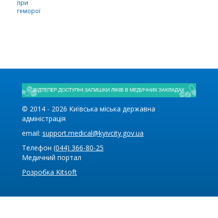
при
геморої
© 2014 -
2026
Київська міська державна
адміністрація
email:
support.medical@kyivcity.gov.ua
Телефон
(044) 366-80-25
Медичний портал
Розробка Kitsoft