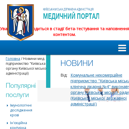
Увага! Сайт знаходиться в стадії бета-тестування та наповнення
контентом.
Головна
/ Новини мед. закладів / Комунальне некомерційне
НОВИНИ
підприємство "Київська міська клінічна лікарня №4" виконавчого
органу Київської міської ради (Київської міської державної
адміністрації)
Від:
Комунальне некомерційне
підприємство "Київська міськ
Популярні
клінічна лікарня №4" виконав
органу Київської міської ради
послуги
(Київської міської державної
адміністрації)
Імунологічні
дослідження
крові
Ін'єкційна
контурна