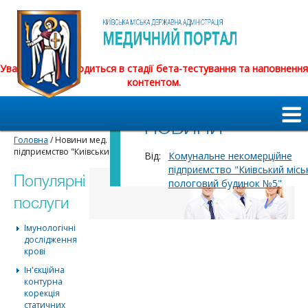
Увага! Сайт знаходиться в стадії бета-тестування та наповнення
контентом.
НОВИНИ
Головна
/ Новини мед. закладів / Комунальне некомерційне
підприємство "Киівський міський пологовий будинок №5"
Від:
Комунальне некомерційне
підприємство "Киівський місь
Популярні
пологовий будинок №5"
послуги
Імунологічні
дослідження
крові
Ін'єкційна
контурна
корекція
статичних