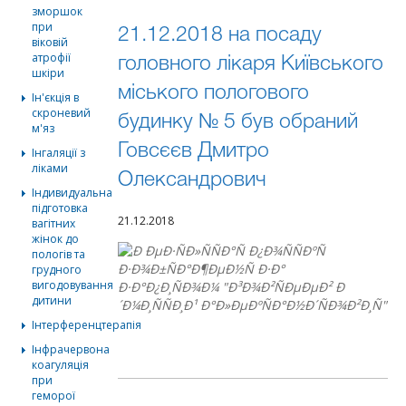
зморшок
при
21.12.2018 на посаду
віковій
атрофії
головного лікаря Київського
шкіри
міського пологового
Ін'єкція в
скроневий
будинку № 5 був обраний
м'яз
Говсєєв Дмитро
Інгаляції з
ліками
Олександрович
Індивидуальна
підготовка
21.12.2018
вагітних
жінок до
пологів та
грудного
вигодовування
дитини
Інтерференцтерапія
Інфрачервона
коагуляція
при
геморої