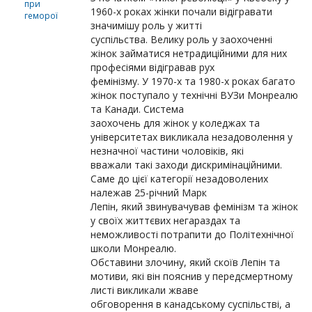
при
1960-х роках жінки почали відігравати
геморої
значимішу роль у житті
суспільства. Велику роль у заохоченні
жінок займатися нетрадиційними для них
професіями відігравав рух
фемінізму. У 1970-х та 1980-х роках багато
жінок поступало у технічні ВУЗи Монреалю
та Канади. Система
заохочень для жінок у коледжах та
університетах викликала незадоволення у
незначної частини чоловіків, які
вважали такі заходи дискримінаційними.
Саме до цієї категорії незадоволених
належав 25-річний Марк
Лепін, який звинувачував фемінізм та жінок
у своїх життєвих негараздах та
неможливості потрапити до Політехнічної
школи Монреалю.
Обставини злочину, який скоїв Лепін та
мотиви, які він пояснив у передсмертному
листі викликали жваве
обговорення в канадському суспільстві, а