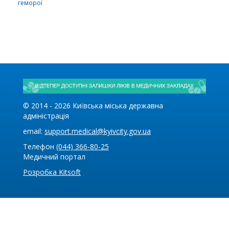
геморої
© 2014 -
2026
Київська міська державна
адміністрація
email:
support.medical@kyivcity.gov.ua
Телефон
(044) 366-80-25
Медичний портал
Розробка Kitsoft