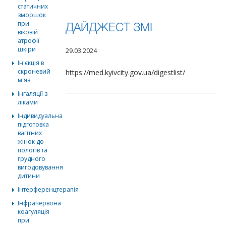
статичних
зморшок
при
ДАЙДЖЕСТ ЗМІ
віковій
атрофії
шкіри
29.03.2024
Ін'єкція в
скроневий
https://med.kyivcity.gov.ua/digestlist/
м'яз
Інгаляції з
ліками
Індивидуальна
підготовка
вагітних
жінок до
пологів та
грудного
вигодовування
дитини
Інтерференцтерапія
Інфрачервона
коагуляція
при