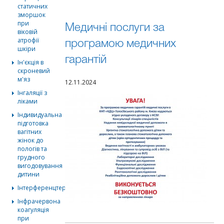
статичних
зморшок
при
Медичні послуги за
віковій
атрофії
програмою медичних
шкіри
гарантій
Ін'єкція в
скроневий
м'яз
12.11.2024
Інгаляції з
ліками
Індивидуальна
підготовка
вагітних
жінок до
пологів та
грудного
вигодовування
дитини
Інтерференцтерапія
Інфрачервона
коагуляція
при