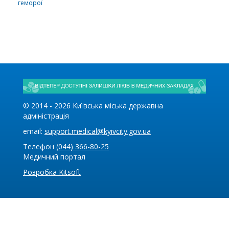
геморої
© 2014 -
2026
Київська міська державна
адміністрація
email:
support.medical@kyivcity.gov.ua
Телефон
(044) 366-80-25
Медичний портал
Розробка Kitsoft