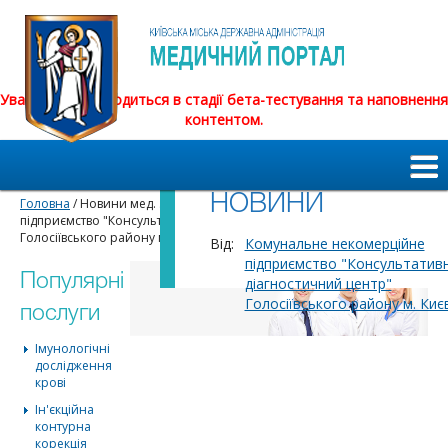
Увага! Сайт знаходиться в стадії бета-тестування та наповнення
контентом.
НОВИНИ
Головна
/ Новини мед. закладів / Комунальне некомерційне
підприємство "Консультативно-діагностичний центр"
Голосіївського району м. Києва
Від:
Комунальне некомерційне
підприємство "Консультатив
Популярні
діагностичний центр"
Голосіївського району м. Киє
послуги
Імунологічні
дослідження
крові
Ін'єкційна
контурна
корекція