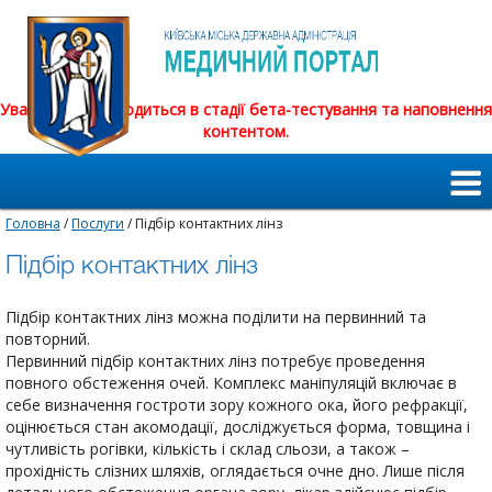
Увага! Сайт знаходиться в стадії бета-тестування та наповнення
контентом.
Головна
/
Послуги
/ Підбір контактних лінз
Підбір контактних лінз
Підбір контактних лінз можна поділити на первинний та
повторний.
Первинний підбір контактних лінз потребує проведення
повного обстеження очей. Комплекс маніпуляцій включає в
себе визначення гостроти зору кожного ока, його рефракції,
оцінюється стан акомодації, досліджується форма, товщина і
чутливість рогівки, кількість і склад сльози, а також –
прохідність слізних шляхів, оглядається очне дно. Лише після