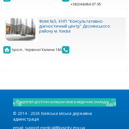
+38(044)484-07-95
Філія №5, КНП "Консультативно-
діагностичний центр" Деснянського
району м. Києва
просп.. Червоної Калини 18А
© 2014 -
2026
Київська міська державна
адміністрація
email:
support.medical@kyivcity.gov.ua