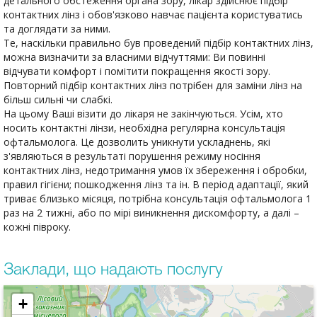
детального обстеження органа зору, лікар здійснює підбір
контактних лінз і обов'язково навчає пацієнта користуватись
та доглядати за ними.
Те, наскільки правильно був проведений підбір контактних лінз,
можна визначити за власними відчуттями: Ви повинні
відчувати комфорт і помітити покращення якості зору.
Повторний підбір контактних лінз потрібен для заміни лінз на
більш сильні чи слабкі.
На цьому Ваші візити до лікаря не закінчуються. Усім, хто
носить контактні лінзи, необхідна регулярна консультація
офтальмолога. Це дозволить уникнути ускладнень, які
з'являються в результаті порушення режиму носіння
контактних лінз, недотримання умов їх збереження і обробки,
правил гігієни; пошкодження лінз та ін. В період адаптації, який
триває близько місяця, потрібна консультація офтальмолога 1
раз на 2 тижні, або по мірі виникнення дискомфорту, а далі –
кожні півроку.
Заклади, що надають послугу
+