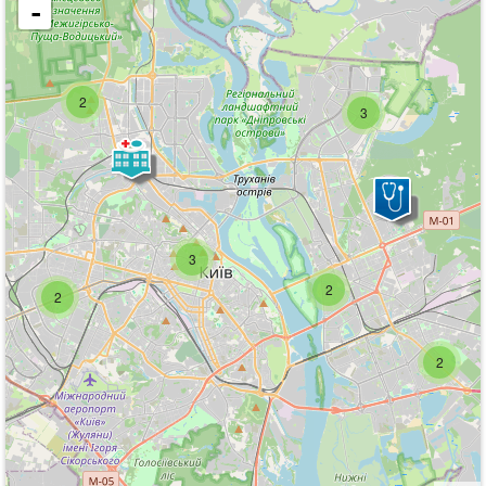
-
2
3
3
2
2
2