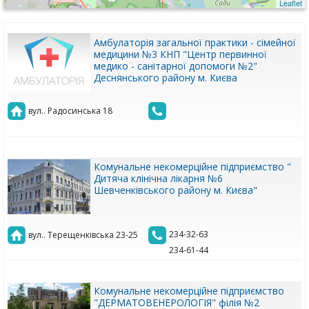
Leaflet
Амбулаторія загальної практики - сімейної
медицини №3 КНП "Центр первинної
медико - санітарної допомоги №2"
Деснянського району м. Києва
вул.. Радосинська 18
Комунальне некомерційне підприємство "
Дитяча клінічна лікарня №6
Шевченківського району м. Києва"
234-32-63
вул.. Терещенківська 23-25
234-61-44
Комунальне некомерційне підприємство
"ДЕРМАТОВЕНЕРОЛОГІЯ" філія №2