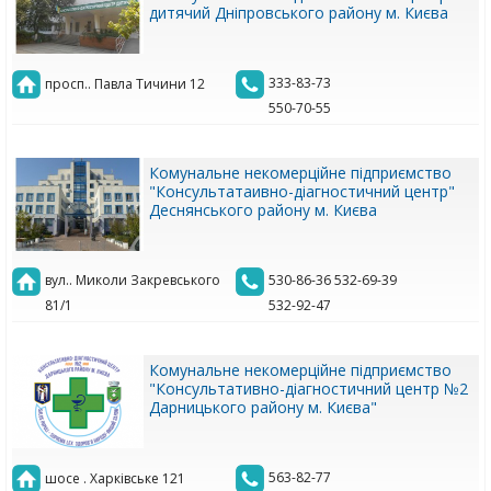
дитячий Дніпровського району м. Києва
333-83-73
просп.. Павла Тичини 12
550-70-55
Комунальне некомерційне підприємство
"Консультатаивно-діагностичний центр"
Деснянського району м. Києва
вул.. Миколи Закревського
530-86-36 532-69-39
81/1
532-92-47
Комунальне некомерційне підприємство
"Консультативно-діагностичний центр №2
Дарницького району м. Києва"
563-82-77
шосе . Харківське 121