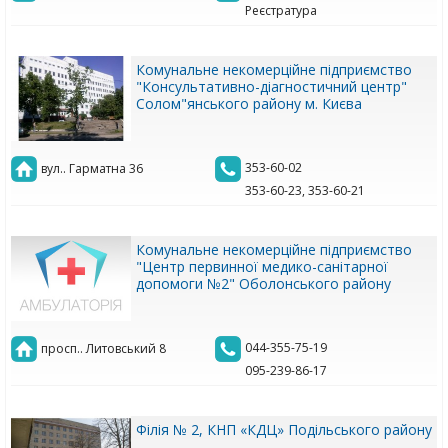
Реєстратура
Комунальне некомерційне підприємство
"Консультативно-діагностичний центр"
Солом"янського району м. Києва
353-60-02
вул.. Гарматна 36
353-60-23, 353-60-21
Комунальне некомерційне підприємство
"Центр первинної медико-санітарної
допомоги №2" Оболонського району
044-355-75-19
просп.. Литовський 8
095-239-86-17
Філія № 2, КНП «КДЦ» Подільського району