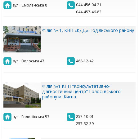
044-456-04-21
вул.. Смоленська 8
044-457-46-83
Філія № 1, КНП «КДЦ» Подільського району
вул.. Волоська 47
468-12-42
Філія №1 КНП "Консультативно-
діагностичний центр" Голосіївського
району м. Києва
257-10-01
вул.. Голосіївська 53
257-32-39