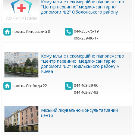
Комунальне некомерційне підприємство
"Центр первинної медико-санітарної
допомоги №2" Оболонського району
044-355-75-19
просп.. Литовський 8
095-239-86-17
Комунальне некомерційне підприємство
"Центр первинної медико-санітарної
допомоги №2" Подільського району м.
Києва
044 463-29-90
просп.. Свободи 22
044 463-37-93
Міський лікувально-консультативний
центр