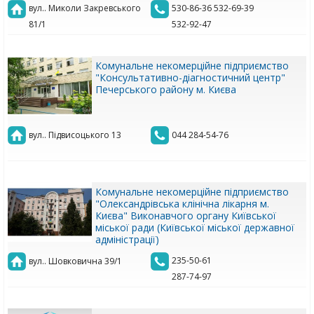
вул.. Миколи Закревського
530-86-36 532-69-39
81/1
532-92-47
Комунальне некомерційне підприємство
"Консультативно-діагностичний центр"
Печерського району м. Києва
вул.. Підвисоцького 13
044 284-54-76
Комунальне некомерційне підприємство
"Олександрівська клінічна лікарня м.
Києва" Виконавчого органу Київської
міської ради (Київської міської державної
адміністрації)
235-50-61
вул.. Шовковична 39/1
287-74-97