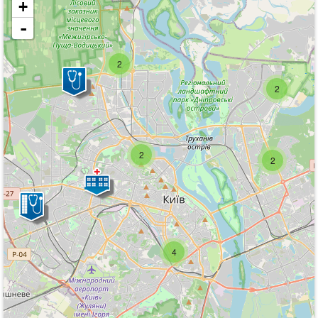
+
-
2
2
2
2
4