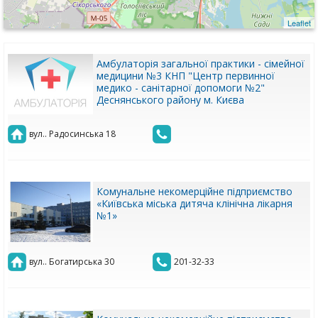
Leaflet
Амбулаторія загальної практики - сімейної
медицини №3 КНП "Центр первинної
медико - санітарної допомоги №2"
Деснянського району м. Києва
вул.. Радосинська 18
Комунальне некомерційне підприємство
«Київська міська дитяча клінічна лікарня
№1»
вул.. Богатирська 30
201-32-33