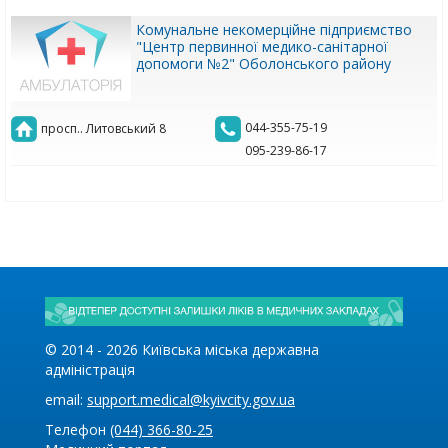
Комунальне некомерційне підприємство
"Центр первинної медико-санітарної
допомоги №2" Оболонського району
044-355-75-19
просп.. Литовський 8
095-239-86-17
© 2014 -
2026
Київська міська державна
адміністрація
email:
support.medical@kyivcity.gov.ua
Телефон
(044) 366-80-25