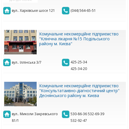
вул.. Харківське шосе 121
(044) 564-65-51
Комунальне некомерційне підприємство
"Клінічна лікарня №15 Подільського
району м. Києва"
425-25-34
вул.. Іллінська 3/7
425-34-20
Комунальне некомерційне підприємство
"Консультатаивно-діагностичний центр"
Деснянського району м. Києва
вул.. Миколи Закревського
530-86-36 532-69-39
81/1
532-92-47