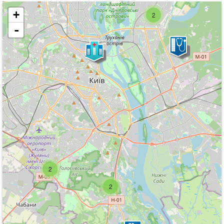
+
2
-
2
2