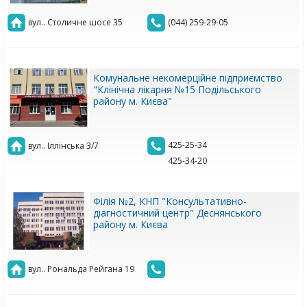
вул.. Столичне шосе 35
(044) 259-29-05
Комунальне некомерційне підприємство
"Клінічна лікарня №15 Подільського
району м. Києва"
425-25-34
вул.. Іллінська 3/7
425-34-20
Філія №2, КНП "Консультативно-
діагностичний центр" Деснянського
району м. Києва
вул.. Рональда Рейгана 19