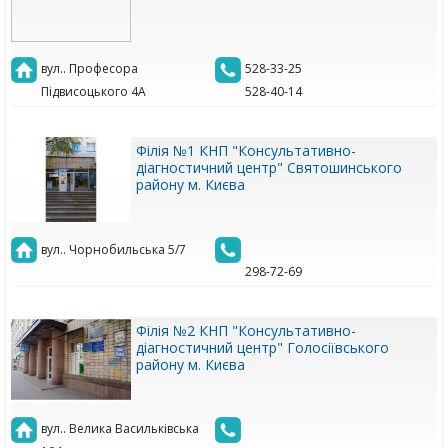
вул.. Професора
528-33-25
Підвисоцького 4А
528-40-14
Філія №1 КНП "Консультативно-
діагностичний центр" Святошинського
району м. Києва
вул.. Чорнобильська 5/7
298-72-69
Філія №2 КНП "Консультативно-
діагностичний центр" Голосіївського
району м. Києва
вул.. Велика Васильківська