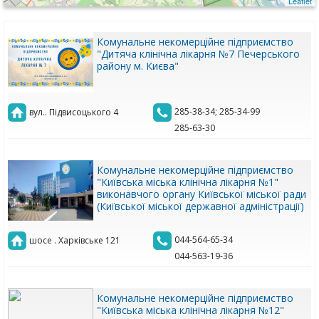
Leaflet
Комунальне некомерційне підприємство
"Дитяча клінічна лікарня №7 Печерського
району м. Києва"
285-38-34; 285-34-99
вул.. Підвисоцького 4
285-63-30
Комунальне некомерційне підприємство
"Київська міська клінічна лікарня №1"
виконавчого органу Київської міської ради
(Київської міської державної адміністрації)
044-564-65-34
шосе . Харківське 121
044-563-19-36
Комунальне некомерційне підприємство
"Київська міська клінічна лікарня №12"