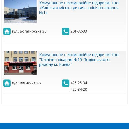
Комунальне некомерційне підприємство
«Київська міська дитяча клінічна лікарня
№1»
вул.. Богатирська 30
201-32-33
Комунальне некомерційне підприємство
"Клінічна лікарня №15 Подільського
району м. Києва"
425-25-34
вул.. Іллінська 3/7
425-34-20