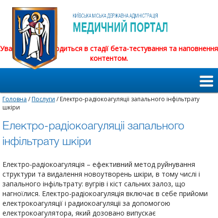
Увага! Сайт знаходиться в стадії бета-тестування та наповнення
контентом.
Головна
/
Послуги
/ Електро-радіокоагуляціі запального інфільтрату
шкіри
Електро-радіокоагуляціі запального
інфільтрату шкіри
Електро-радіокоагуляція – ефективний метод руйнування
структури та видалення новоутворень шкіри, в тому числі і
запального інфільтрату: вугрів і кіст сальних залоз, що
нагноїлися. Електро-радіокоагуляція включає в себе прийоми
електрокоагуляції і радиокоагуляціі за допомогою
електрокоагулятора, який дозовано випускає