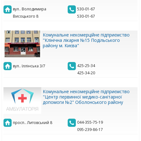
вул.. Володимира
530-01-67
Висоцького 8
530-01-67
Комунальне некомерційне підприємство
"Клінічна лікарня №15 Подільського
району м. Києва"
425-25-34
вул.. Іллінська 3/7
425-34-20
Комунальне некомерційне підприємство
"Центр первинної медико-санітарної
допомоги №2" Оболонського району
044-355-75-19
просп.. Литовський 8
095-239-86-17