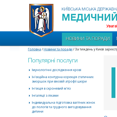
Увага
НОВИНИ ТА ПОРАДИ
Головна
/
Новини та поради
/ За тиждень у Києві зареєс
Популярні послуги
Імунологічні дослідження крові
Ін'єкційна контурна корекція статичних
зморшок при віковій атрофії шкіри
Ін'єкція в скроневий м'яз
Інгаляції з ліками
Індивидуальна підготовка вагітних жінок
до пологів та грудного вигодовування
дитини