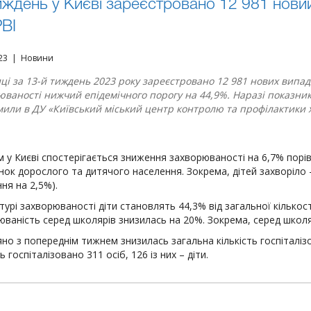
иждень у Києві зареєстровано 12 981 нови
РВІ
023 | Новини
ці за 13-й тиждень 2023 року зареєстровано 12 981 нових випад
юваності нижчий епідемічного порогу на 44,9%. Наразі показник
мили в ДУ «Київський міський центр контролю та профілактики
м у Києві спостерігається зниження захворюваності на 6,7% порі
нок дорослого та дитячого населення. Зокрема, дітей захворіло 
ня на 2,5%).
турі захворюваності діти становлять 44,3% від загальної кількос
юваність серед школярів знизилась на 20%. Зокрема, серед школ
но з попереднім тижнем знизилась загальна кількість госпіталізо
 госпіталізовано 311 осіб, 126 із них – діти.