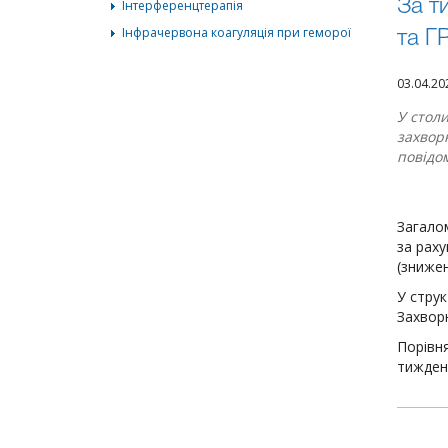
Інтерференцтерапія
За т
Інфрачервона коагуляція при геморої
та Г
03.04.2
У столи
захвор
повідо
Загало
за раху
(знижен
У струк
Захвор
Порівня
тиждень