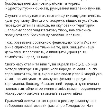
бомбардування житлових районiв та мирних
iнфраструктурних об’єктів, руйнування населених пунктів.
Окупанти знову намагаються знищити нашу iдентичнiсть,
культуру, мову. Для цього, зокрема, пiддають українцiв,
передусiм дiтей та молодь, на окупованих територiях
шаленому пропагандистському тиску, намагаючись
просунути свої брехливi iдеологiчнi наративи.
Тож, розв’язана росiйською федерацiєю проти України
вiйна спрямована не тiльки на те, щоб знищити нашу
державну незалежнiсть, а винищити українцiв як
самобутнiй народ, як нацiю.
Свого часу сталiн та нинi путiн обрали геноцид, бо iншi
методи упокорення укрїнського народу не мали шансiв
спрацювати так, як цi тирани малювали у своїй хворiй уявi.
Сталiн органiзував тотальну конфiскацiю продуктiв
харчування, блокаду, безжалiсний терор, а путiн вчинив
повномасштабне вторгнення зi звiрствами, порушеннями
мiжнародних законiв та звичаїв ведення вiйни.
Правлячий режим тоталiтарного режиму замовчував i
забороняв висвiтлювати факти про Голодомор. Нинi