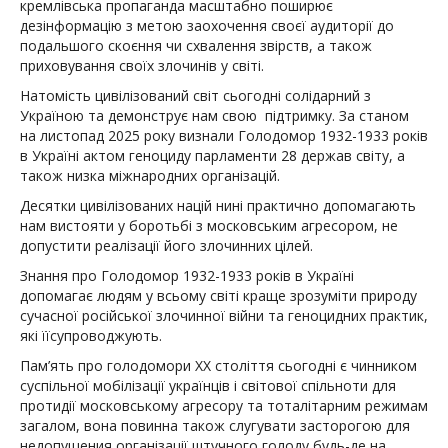
кремлiвська пропаганда масштабно поширює
дезiнформацiю з метою заохочення своєї аудиторiї до
подальшого скоєння чи схвалення звiрств, а також
приховування своїх злочинiв у свiтi.
Натомiсть цивілізований свiт сьогоднi солiдарний з
Україною та демонструє нам свою пiдтримку. За станом
на листопад 2025 року визнали Голодомор 1932-1933 рокiв
в Українi актом геноциду парламенти 28 держав світу, а
також низка мiжнародних органiзацiй.
Десятки цивiлiзованих нацiй нинi практично допомагають
нам вистояти у боротьбi з московським агресором, не
допустити реалiзацiї його злочинних цiлей.
Знання про Голодомор 1932-1933 років в Українi
допомагає людям у всьому світі краще зрозумiти природу
сучасної росiйської злочинної вiйни та геноцидних практик,
якi їїсупроводжують.
Пам’ять про голодомори ХХ столiття сьогоднi є чинником
суспiльної мобiлiзацiї українцiв i свiтової спiльноти для
протидiї московському агресору та тоталiтарним режимам
загалом, вона повинна також слугувати засторогою для
недопущения органiзації штучного голоду будь-де на