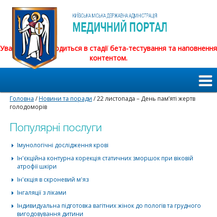
Увага! Сайт знаходиться в стадії бета-тестування та наповнення
контентом.
Головна
/
Новини та поради
/ 22 листопада – День пам’ятi жертв
голодоморiв
Популярні послуги
Імунологічні дослідження крові
Ін'єкційна контурна корекція статичних зморшок при віковій
атрофії шкіри
Ін'єкція в скроневий м'яз
Інгаляції з ліками
Індивидуальна підготовка вагітних жінок до пологів та грудного
вигодовування дитини