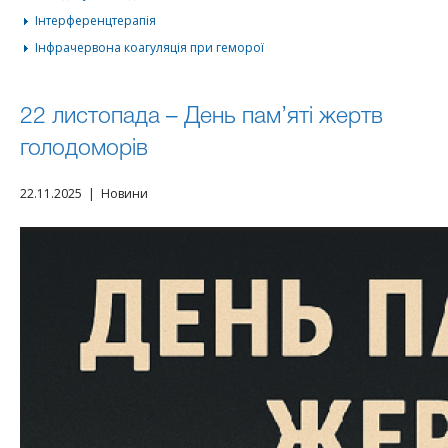
Інтерференцтерапія
Інфрачервона коагуляція при геморої
22 листопада – День пам’ятi жертв
голодоморiв
22.11.2025 | Новини