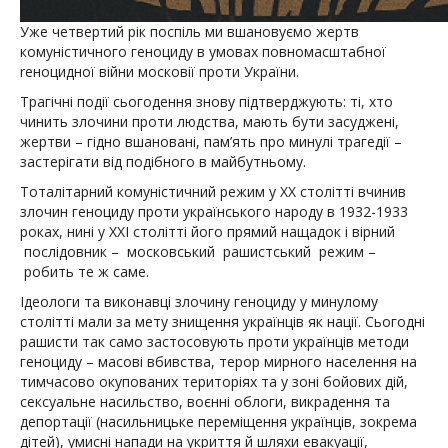
Уже четвертий рiк поспiль ми вшановуємо жертв
комунiстичного геноциду в умовах повномасштабної
rеноцидної вiйни московiї проти України.
Трагiчнi подiї сьогодення знову пiдтверджують: тi, хто
чинить злочини проти людства, мають бути засудженi,
жертви – гiдно вшанованi, пам’ять про минулi трагедiї –
застерiгати вiд подiбного в майбутньому.
Тоталiтарний комунiстичний режим у ХХ столiттi вчинив
злочин геноциду проти українського народу в 1932-1933
роках, нинi у XXI столiттi його прямий нащадок i вiрний
послiдовник – московський рашистський режим –
робить те ж саме.
Iдеологи та виконавцi злочину геноциду у минулому
столiттi мали за мету знищення українцiв як нації. Сьогоднi
рашисти так само застосовують проти українцiв методи
геноциду – масовi вбивства, терор мирного населення на
тимчасово окупованих територiях та у зонi бойових дiй,
сексуальне насильство, воєннi облоги, викрадення та
депортацiї (насильницьке перемiщення українцiв, зокрема
дiтей), умиснi напади на укриття й шляхи евакуацiї,