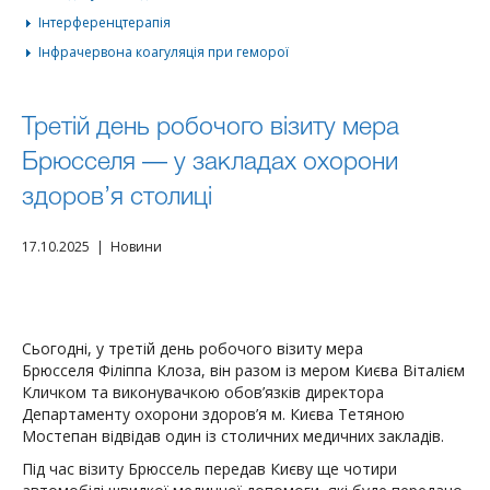
Інтерференцтерапія
Інфрачервона коагуляція при геморої
Третій день робочого візиту мера
Брюсселя — у закладах охорони
здоров’я столиці
17.10.2025 | Новини
Сьогодні, у третій день робочого візиту мера
Брюсселя
Філіппа Клоза
, він разом із мером Києва
Віталієм
Кличком
та виконувачкою обов’язків директора
Департаменту охорони здоров’я м. Києва
Тетяною
Мостепан
відвідав один із столичних медичних закладів.
Під час візиту Брюссель передав Києву ще чотири