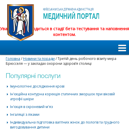
Увага! Сайт знаходиться в стадії бета-тестування та наповнення
контентом.
Головна
/
Новини та поради
/ Третій день робочого візиту мера
Брюсселя — у закладах охорони здоров’я столиці
Популярні послуги
Імунологічні дослідження крові
Ін'єкційна контурна корекція статичних зморшок при віковій
атрофії шкіри
Ін'єкція в скроневий м'яз
Інгаляції з ліками
Індивидуальна підготовка вагітних жінок до пологів та грудного
вигодовування дитини