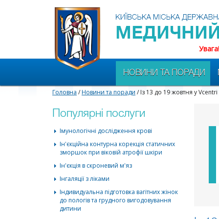
Увага
НОВИНИ ТА ПОРАДИ
Головна
/
Новини та поради
/ Із 13 до 19 жовтня у Vcent
Популярні послуги
Імунологічні дослідження крові
Ін'єкційна контурна корекція статичних
зморшок при віковій атрофії шкіри
Ін'єкція в скроневий м'яз
Інгаляції з ліками
Індивидуальна підготовка вагітних жінок
до пологів та грудного вигодовування
дитини