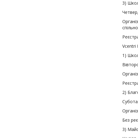
3
)
Школа
Четвер,
Організ
спільно
Реєстра
Vcentr
1
)
Школ
Вівторо
Органі
Реєстра
2
)
Благ
Субота,
Організ
Без реє
3
)
Майст