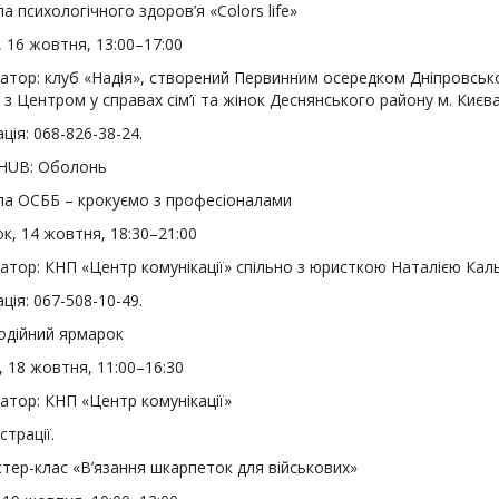
 психологічного здоров’я «Colors life»
 16 жовтня, 13:00–17:00
атор: клуб «Надія», створений Первинним осередком Дніпровської
 з Центром у справах сім’ї та жінок Деснянського району м. Києв
ція: 068-826-38-24.
i HUB: Оболонь
а ОСББ – крокуємо з професіоналами
к, 14 жовтня, 18:30–21:00
затор: КНП «Центр комунікації» спільно з юристкою Наталією Кал
ція: 067-508-10-49.
одійний ярмарок
 18 жовтня, 11:00–16:30
атор: КНП «Центр комунікації»
страції.
ер-клас «В’язання шкарпеток для військових»