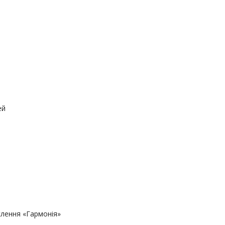
ей
слення «Гармонія»