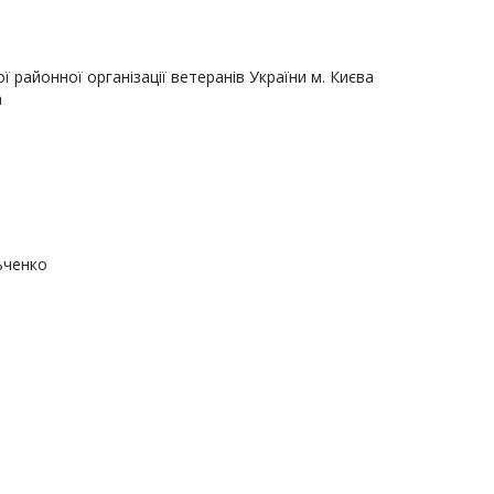
 районної організації ветеранів України м. Києва
а
ьченко