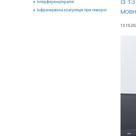
Інтерференцтерапія
Із 1
Інфрачервона коагуляція при геморої
мовн
13.10.2