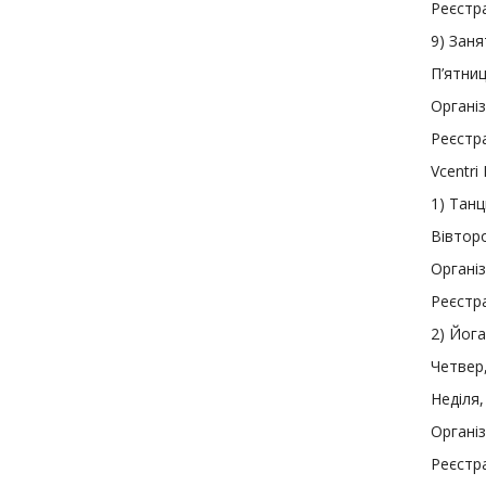
Реєстра
9
) Зан
П’ятниц
Органі
Реєстра
Vcentri
1
)
Танцю
Вівторо
Органі
Реєстра
2
)
Йога
Четвер,
Неділя,
Органі
Реєстр