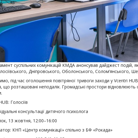
амент суспільних комунікацій КМДА анонсував дайджест подій, як
осіївського, Дніпровського, Оболонського, Солом’янського, Шев
имо, під час оголошення повітряної тривоги заходи у Vcentri HU
, що розташовані неподалік. Громадські простори відновлюють с
.
 HUB: Голосіїв
ідуальні консультації дитячого психолога
ок, 13 жовтня, 12:00–16:00
атор: КНП «Центр комунікації» спільно з БФ «Рокада»