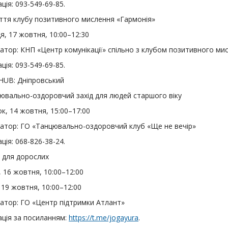
ція: 093-549-69-85.
яття клубу позитивного мислення «Гармонія»
я, 17 жовтня, 10:00–12:30
затор: КНП «Центр комунікації» спільно з клубом позитивного ми
ція: 093-549-69-85.
 HUB: Дніпровський
вально-оздоровчий захід для людей старшого віку
к, 14 жовтня, 15:00–17:00
затор: ГО «Танцювально-оздоровчий клуб «Ще не вечір»
ція: 068-826-38-24.
 для дорослих
 16 жовтня, 10:00–12:00
 19 жовтня, 10:00–12:00
затор: ГО «Центр підтримки Атлант»
ація за посиланням:
https://t.me/jogayura
.