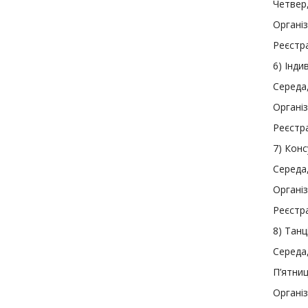
Четвер,
Організ
Реєстра
6
)
Індив
Середа,
Організ
Реєстра
7
)
Консу
Середа,
Організ
Реєстра
8
)
Танці
Середа,
П’ятниц
Органі