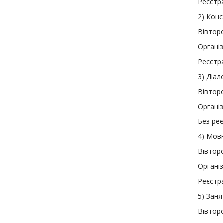
Реєстра
2
)
Консу
Вівторо
Організ
Реєстра
3
)
Діало
Вівторо
Організ
Без реє
4
)
Мовн
Вівторо
Організ
Реєстра
5
)
Заня
Вівторо