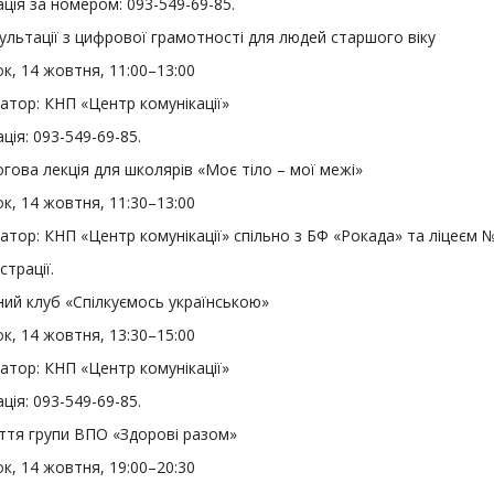
ція за номером: 093-549-69-85.
льтації з цифрової грамотності для людей старшого віку
к, 14 жовтня, 11:00–13:00
атор: КНП «Центр комунікації»
ція: 093-549-69-85.
гова лекція для школярів «Моє тіло – мої межі»
к, 14 жовтня, 11:30–13:00
атор: КНП «Центр комунікації» спільно з БФ «Рокада» та ліцеєм 
страції.
ий клуб «Спілкуємось українською»
к, 14 жовтня, 13:30–15:00
атор: КНП «Центр комунікації»
ція: 093-549-69-85.
ття групи ВПО «Здорові разом»
к, 14 жовтня, 19:00–20:30