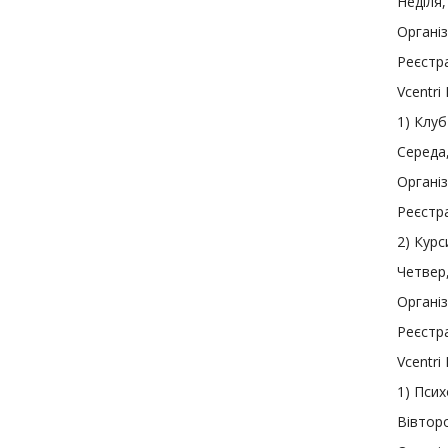
Неділя,
Організ
Реєстра
Vcentri
1
)
Клуб 
Середа,
Організ
Реєстра
2
)
Курси
Четвер,
Організ
Реєстра
Vcentri
1
)
Психо
Вівторо