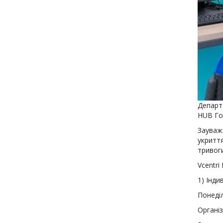
Департ
HUB Гол
Зауваж
укриття
тривоги
Vcentri
1
)
Індив
Понеділ
Організ