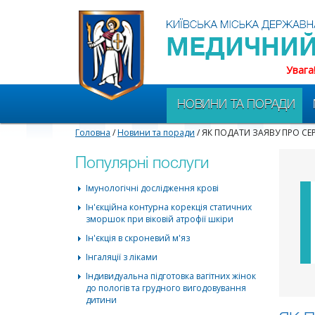
Увага
НОВИНИ ТА ПОРАДИ
Головна
/
Новини та поради
/ ЯК ПОДАТИ ЗАЯВУ ПРО С
Популярні послуги
Імунологічні дослідження крові
Ін'єкційна контурна корекція статичних
зморшок при віковій атрофії шкіри
Ін'єкція в скроневий м'яз
Інгаляції з ліками
Індивидуальна підготовка вагітних жінок
до пологів та грудного вигодовування
дитини