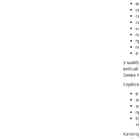
в
с
с
с
к
п
п
п
в
У майбу
вебсай
Заява п
Серйоз
в
з
з
п
б
Н
Категор