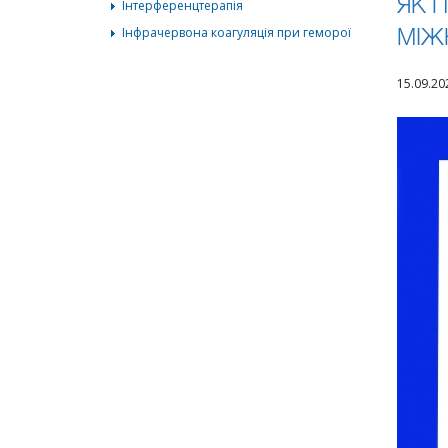
Інтерференцтерапія
ЯК 
Інфрачервона коагуляція при геморої
МІЖ
15.09.2