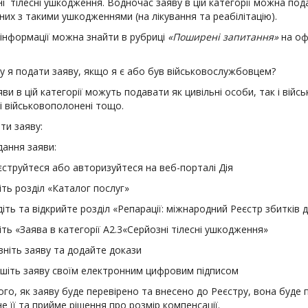
і тілесні ушкодження. Водночас заяву в цій категорії можна по
них з такими ушкодженнями (на лікування та реабілітацію).
 інформації можна знайти в рубриці
«Поширені запитання»
на оф
у я подати заяву, якщо я є або був військовослужбовцем?
яви в цій категорії можуть подавати як цивільні особи, так і вій
і військовополонені тощо.
ти заяву:
дання заяви:
єструйтеся або авторизуйтеся на веб-порталі Дія
ть розділ «Каталог послуг»
іть та відкрийте розділ «Репарації: міжнародний Реєстр збитків 
ть «Заява в категорії А2.3«Серйозні тілесні ушкодження»
вніть заяву та додайте докази
ишіть заяву своїм електронним цифровим підписом
ого, як заяву буде перевірено та внесено до Реєстру, вона буде п
е її та прийме рішення про розмір компенсації.