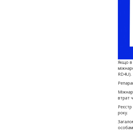
Якщо в
міжнаро
RD4U).
Репарац
Міжнар
втрат ч
Реєстр 
року.
Загалом
особами