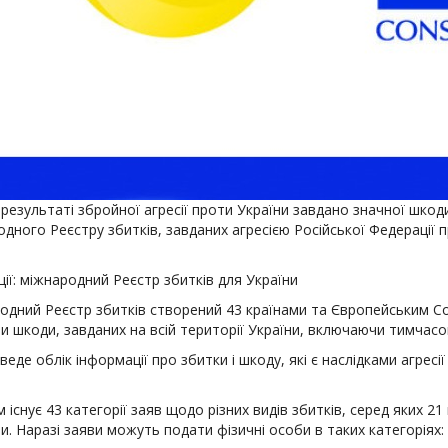
 результаті збройної агресії проти України завдано значної шко
дного Реєстру збитків, завданих агресією Російської Федерації пр
ії: міжнародний Реєстр збитків для України
одний Реєстр збитків створений 43 країнами та Європейським Со
и шкоди, завданих на всій території України, включаючи тимчасо
веде облік інформації про збитки і шкоду, які є наслідками агрес
 існує 43 категорії заяв щодо різних видів збитків, серед яких 
. Наразі заяви можуть подати фізичні особи в таких категоріях: