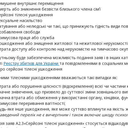
имушене внутрішнє переміщення
мерть або зникнення безвісти близького члена сімʼї
ерйозні тілесні ушкодження
ексуальне насильство
атування або нелюдські чи такі, що принижують гідність види п
озбавлення свободи
римусова праця або служба
ошкодження або знищення житлової та нежитлової нерухомості
трата доступу або контролю над нерухомістю на тимчасово окуп
тньому буде забезпечена можливість подання заяв і в інших кат
ті
Реєстру збитків для України
та повідомленнями в соціальних 
ро серйозні тілесні ушкодження
ними тілесними ушкодженнями вважаються такі випадки як:
трата або порушення цілісності (відокремлення) всієї чи частини к
начне знівечення, що призвело до суттєвої зміни зовнішнього ви
начна втрата або обмеження у використанні органу, кінцівки, функ
римусове переривання вагітності;
удь-яке інше ушкодження, яке може суттєво вплинути на якість 
аведений перелік не є вичерпним і також включає шкоду психол
ія заяв А2.3«Серйозні тілесні ушкодження» стосується відшкоду