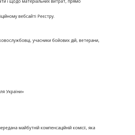
дати і щодо матеріальних витрат, прямо
іційному вебсайті Реєстру.
ськовослужбовці, учасники бойових дій, ветерани,
для України»
ередана майбутній компенсаційній комісії, яка