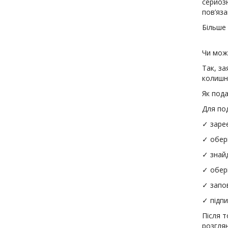
серйозн
пов’яза
Більше
Чи мож
Так, за
колишн
Як пода
Для по
✓ заре
✓ обері
✓ знайд
✓ обері
✓ запо
✓ підп
Після т
розглян