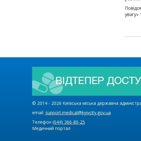
Повідом
увагу» 
© 2014 -
2026
Київська міська державна адміністр
email:
support.medical@kyivcity.gov.ua
Телефон
(044) 366-80-25
Медичний портал