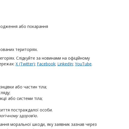
оводження або покарання
ованих територіях.
егоріях. Слідкуйте за новинами на офіційному
мережах:
X
(Twitter)
;
Facebook
;
LinkedIn
;
YouTube
.
інцівки або частин тіла;
гляду;
ції або системи тіла;
життя постраждалої особи.
огічному здоров’ю.
вання моральної шкоди, яку заявник зазнав через