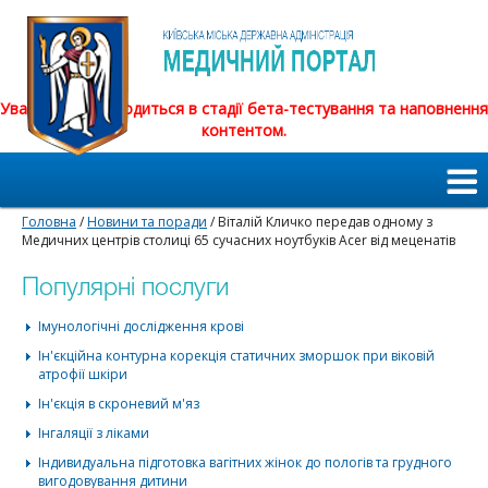
Увага! Сайт знаходиться в стадії бета-тестування та наповнення
контентом.
Головна
/
Новини та поради
/ Віталій Кличко передав одному з
Медичних центрів столиці 65 сучасних ноутбуків Acer від меценатів
Популярні послуги
Імунологічні дослідження крові
Ін'єкційна контурна корекція статичних зморшок при віковій
атрофії шкіри
Ін'єкція в скроневий м'яз
Інгаляції з ліками
Індивидуальна підготовка вагітних жінок до пологів та грудного
вигодовування дитини