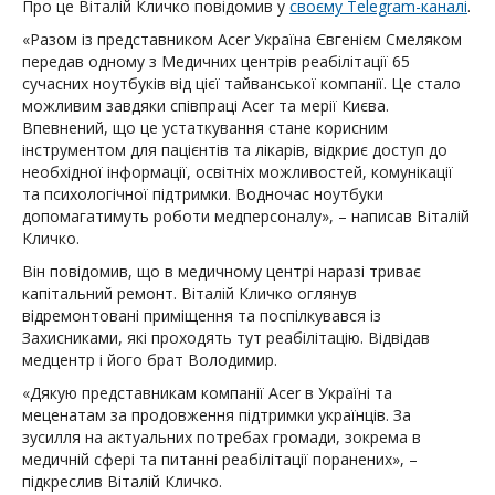
Про це Віталій Кличко повідомив у
своєму Telegram-каналі
.
«Разом із представником Acer Україна Євгенієм Смеляком
передав одному з Медичних центрів реабілітації 65
сучасних ноутбуків від цієї тайванської компанії. Це стало
можливим завдяки співпраці Acer та мерії Києва.
Впевнений, що це устаткування стане корисним
інструментом для пацієнтів та лікарів, відкриє доступ до
необхідної інформації, освітніх можливостей, комунікації
та психологічної підтримки. Водночас ноутбуки
допомагатимуть роботи медперсоналу», – написав Віталій
Кличко.
Він повідомив, що в медичному центрі наразі триває
капітальний ремонт. Віталій Кличко оглянув
відремонтовані приміщення та поспілкувався із
Захисниками, які проходять тут реабілітацію. Відвідав
медцентр і його брат Володимир.
«Дякую представникам компанії Acer в Україні та
меценатам за продовження підтримки українців. За
зусилля на актуальних потребах громади, зокрема в
медичній сфері та питанні реабілітації поранених», –
підкреслив Віталій Кличко.