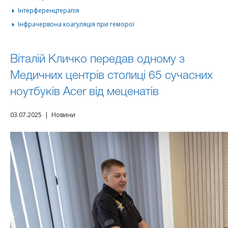
Інтерференцтерапія
Інфрачервона коагуляція при геморої
Віталій Кличко передав одному з
Медичних центрів столиці 65 сучасних
ноутбуків Acer від меценатів
03.07.2025 | Новини