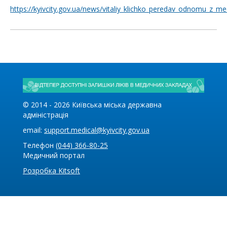
https://kyivcity.gov.ua/news/vitaliy_klichko_peredav_odnomu_z_me
© 2014 -
2026
Київська міська державна
адміністрація
email:
support.medical@kyivcity.gov.ua
Телефон
(044) 366-80-25
Медичний портал
Розробка Kitsoft