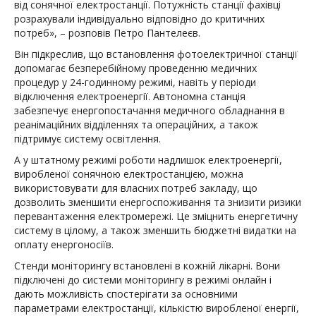
від сонячної електростанції. Потужність станції фахівці
розрахували індивідуально відповідно до критичних
потреб», – розповів Петро Пантелеєв.
Він підкреслив, що встановлення фотоелектричної станції
допомагає безперебійному проведенню медичних
процедур у 24-годинному режимі, навіть у періоди
відключення електроенергії. Автономна станція
забезпечує енергопостачання медичного обладнання в
реанімаційних відділеннях та операційних, а також
підтримує систему освітлення.
А у штатному режимі роботи надлишок електроенергії,
виробленої сонячною електростанцією, можна
використовувати для власних потреб закладу, що
дозволить зменшити енергоспоживання та знизити ризики
перевантаження електромережі. Це зміцнить енергетичну
систему в цілому, а також зменшить бюджетні видатки на
оплату енергоносіїв.
Стенди моніторингу встановлені в кожній лікарні. Вони
підключені до системи моніторингу в режимі онлайн і
дають можливість спостерігати за основними
параметрами електростанції, кількістю виробленої енергії,