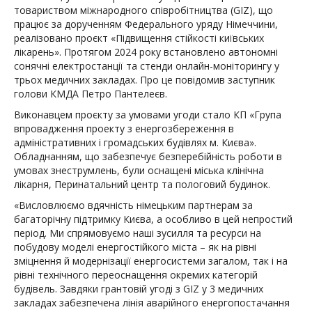
товариством міжнародного співробітництва (GIZ), що
працює за дорученням Федерального уряду Німеччини,
реалізовано проєкт «Підвищення стійкості київських
лікарень». Протягом 2024 року встановлено автономні
сонячні електростанції та стенди онлайн-моніторингу у
трьох медичних закладах. Про це повідомив заступник
голови КМДА Петро Пантелеєв.
Виконавцем проєкту за умовами угоди стало КП «Група
впровадження проекту з енергозбереження в
адміністративних і громадських будівлях м. Києва».
Обладнанням, що забезпечує безперебійність роботи в
умовах знеструмлень, були оснащені міська клінічна
лікарня, Перинатальний центр та пологовий будинок.
«Висловлюємо вдячність німецьким партнерам за
багаторічну підтримку Києва, а особливо в цей непростий
період. Ми спрямовуємо наші зусилля та ресурси на
побудову моделі енергостійкого міста – як на рівні
зміцнення й модернізації енергосистеми загалом, так і на
рівні технічного переоснащення окремих категорій
будівель. Завдяки грантовій угоді з GIZ у 3 медичних
закладах забезпечена лінія аварійного енергопостачання