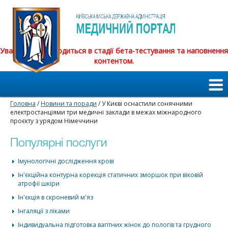
Увага! Сайт знаходиться в стадії бета-тестування та наповнення
контентом.
Головна
/
Новини та поради
/ У Києві оснастили сонячними
електростанціями три медичні заклади в межах міжнародного
проєкту з урядом Німеччини
Популярні послуги
Імунологічні дослідження крові
Ін'єкційна контурна корекція статичних зморшок при віковій
атрофії шкіри
Ін'єкція в скроневий м'яз
Інгаляції з ліками
Індивидуальна підготовка вагітних жінок до пологів та грудного