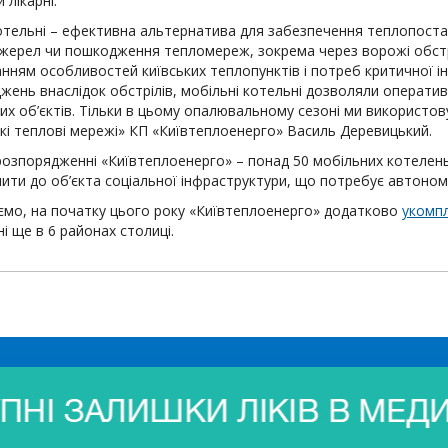
 лікарні.
котельні – ефективна альтернатива для забезпечення теплопоста
жерел чи пошкодження тепломереж, зокрема через ворожі обстрі
анням особливостей київських теплопунктів і потреб критичної і
ень внаслідок обстрілів, мобільні котельні дозволяли оператив
х об’єктів. Тільки в цьому опалювальному сезоні ми використову
ькі теплові мережі» КП «Київтеплоенерго» Василь Деревицький.
 розпорядженні «Київтеплоенерго» – понад 50 мобільних котелен
чити до об’єкта соціальної інфраструктури, що потребує автоно
ємо, на початку цього року «Київтеплоенерго» додатково
укомп
і ще в 6 районах столиці.