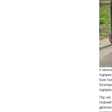
У межа
підпри
базі Ки
безпер
підприє
Під час
повний
дизель