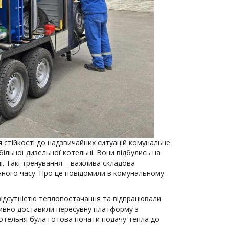
 стійкості до надзвичайних ситуацій комунальне
льної дизельної котельні. Вони відбулись на
иці. Такі тренування – важлива складова
нного часу. Про це повідомили в комунальному
 відсутністю теплопостачання та відпрацювали
тивно доставили пересувну платформу з
котельня була готова почати подачу тепла до