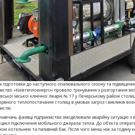
х підготовки до наступного опалювального сезону та підвищення
ємство «Київтеплоенерго» провело тренування з розгортання мобі
ївської міської клінічної лікарні № 17 у Печерському районі стол
ервного теплопостачання столиці в умовах загроз і викликів воє
мстві.
 навчань фахівці підприємства змоделювали аварійну ситуацію з
 цикл підключення мобільного джерела тепла. До об’єкта опера
ною котельнею та паливний бак. Після чого менш ніж за годину 