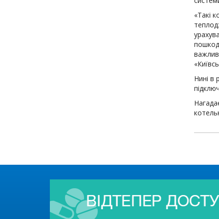
системи
«Такі 
теплод
урахув
пошкодж
важливи
«Київс
Нині в
підклю
Нагада
котельн