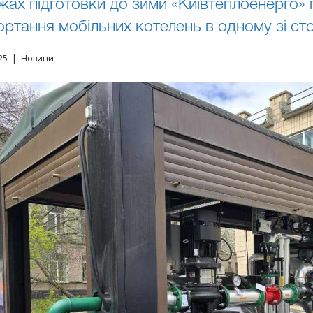
жах підготовки до зими «Київтеплоенерго»
ортання мобільних котелень в одному зі ст
025 | Новини