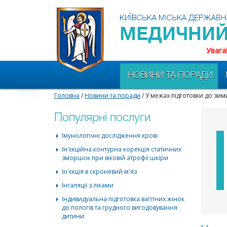
Увага
НОВИНИ ТА ПОРАДИ
Головна
/
Новини та поради
/ У межах підготовки до зи
Популярні послуги
Імунологічні дослідження крові
Ін'єкційна контурна корекція статичних
зморшок при віковій атрофії шкіри
Ін'єкція в скроневий м'яз
Інгаляції з ліками
Індивидуальна підготовка вагітних жінок
до пологів та грудного вигодовування
дитини