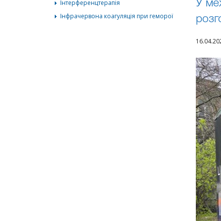
Інтерференцтерапія
У ме
Інфрачервона коагуляція при геморої
розг
16.04.2