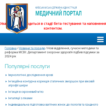
Увага! Сайт знаходиться в стадії бета-тестування та наповнення
контентом.
Головна
/
Новини та поради
/ Нові відділення, сучасні методики та
реформа МСЕК: Департамент охорони здоров’я підбив підсумки за
2024 рік
Популярні послуги
Імунологічні дослідження крові
Ін'єкційна контурна корекція статичних зморшок при віковій
атрофії шкіри
Ін'єкція в скроневий м'яз
Інгаляції з ліками
Індивидуальна підготовка вагітних жінок до пологів та грудного