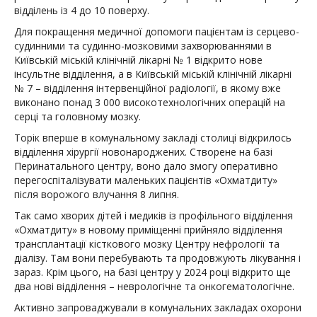
відділень із 4 до 10 поверху.
Для покращення медичної допомоги пацієнтам із серцево-
судинними та судинно-мозковими захворюваннями в
Київській міській клінічній лікарні № 1 відкрито нове
інсультне відділення, а в Київській міській клінічній лікарні
№ 7 – відділення інтервенційної радіології, в якому вже
виконано понад 3 000 високотехнологічних операцій на
серці та головному мозку.
Торік вперше в комунальному закладі столиці відкрилось
відділення хірургії новонароджених. Створене на базі
Перинатального центру, воно дало змогу оперативно
перегоспіталізувати маленьких пацієнтів «Охматдиту»
після ворожого влучання 8 липня.
Так само хворих дітей і медиків із профільного відділення
«Охматдиту» в новому приміщенні прийняло відділення
трансплантації кісткового мозку Центру нефрології та
діалізу. Там вони перебувають та продовжують лікування і
зараз. Крім цього, на базі центру у 2024 році відкрито ще
два нові відділення – неврологічне та онкогематологічне.
Активно запроваджували в комунальних закладах охорони