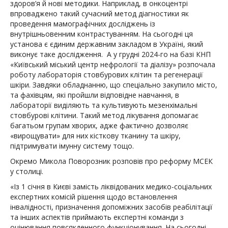
здоров’я й нові методики. Наприклад, в онкоцентрі
впроваджено такий сучасний метод діагностики як
проведення мамографічних досліджень із
внутрішньовенним контрастуванням. На сьогодні ця
установа є єдиним державним закладом в Україні, який
виконує таке дослідження. А у грудні 2024-го на базі КНП
«Київський міський центр нефрології та діалізу» розпочала
роботу лабораторія стовбурових клітин та регенерації
шкіри. Завдяки обладнанню, що спеціально закупило місто,
та фахівцям, які пройшли відповідне навчання, в
лабораторії виділяють та культивують мезенхімальні
стовбурові клітини. Такий метод лікування допомагає
багатьом групам хворих, адже фактично дозволяє
«вирощувати» для них кісткову тканину та шкіру,
підтримувати імунну систему тощо.
Окремо Микола Поворозник розповів про реформу МСЕК
у столиці.
«Із 1 січня в Києві замість ліквідованих медико-соціальних
експертних комісій рішення щодо встановлення
інвалідності, призначення допоміжних засобів реабілітації
та інших аспектів приймають експертні команди з
оцінювання повсякденного функціонування. На сьогодні