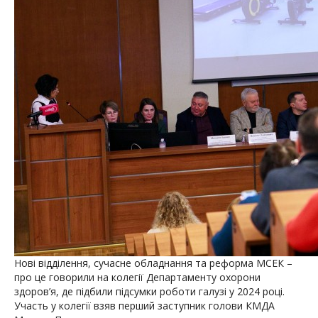
Нові відділення, сучасне обладнання та реформа МСЕК –
про це говорили на колегії Департаменту охорони
здоров’я, де підбили підсумки роботи галузі у 2024 році.
Участь у колегії взяв перший заступник голови КМДА