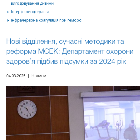
вигодовування дитини
Інтерференцтерапія
Інфрачервона коагуляція при геморої
Нові відділення, сучасні методики та
реформа МСЕК: Департамент охорони
здоров’я підбив підсумки за 2024 рік
04.03.2025 | Новини