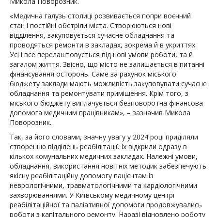
Микола Поворозник.
«Медична галузь столиці розвивається попри воєнний
стан і постійні обстріли міста. Створюються нові
відділення, закуповується сучасне обладнання та
проводяться ремонти в закладах, зокрема й в укриттях.
Усі і все перелаштовується під нові умови роботи, та й
загалом життя. Звісно, що місто не залишається в питанні
фінансування осторонь. Саме за рахунок міського
бюджету заклади мають можливість закуповувати сучасне
обладнання та ремонтувати приміщення. Крім того, з
міського бюджету виплачується безповоротна фінансова
допомога медичним працівникам», – зазначив Микола
Поворозник.
Так, за його словами, значну увагу у 2024 році приділяли
створенню відділень реабілітації. Їх відкрили одразу в
кількох комунальних медичних закладах. Належні умови,
обладнання, використання новітніх методик забезпечують
якісну реабілітаційну допомогу пацієнтам із
неврологічними, травматологічними та кардіологічними
захворюваннями. У Київському медичному центрі
реабілітаційної та паліативної допомоги продовжувались
роботи з капітального ремонту. Наразі відновлено роботу