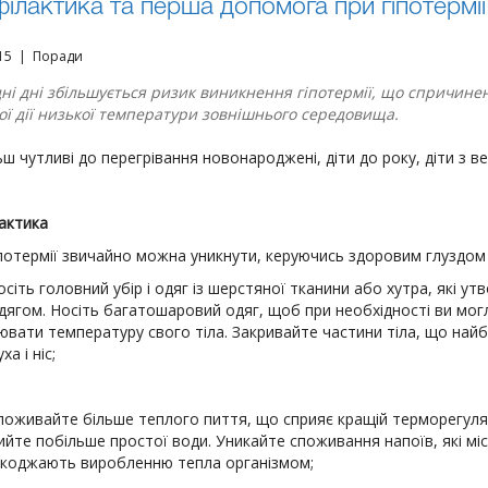
ілактика та перша допомога при гіпотермії
015 | Поради
дні дні збільшується ризик виникнення гіпотермії, що спричин
ої дії низької температури зовнішнього середовища.
ш чутливі до перегрівання новонароджені, діти до року, діти з в
актика
потермії звичайно можна уникнути, керуючись здоровим глуздом 
осіть головний убір і одяг із шерстяної тка­нини або хутра, які 
дягом. Носіть багато­шаровий одяг, щоб при необхідності ви могл
ювати температуру свого тіла. Закривайте частини тіла, що найбіл
уха і ніс;
поживайте більше теплого пиття, що сприяє кращій терморегуляці
ийте побільше прос­тої води. Уникайте споживання напоїв, які міс
коджають виробленню тепла організмом;