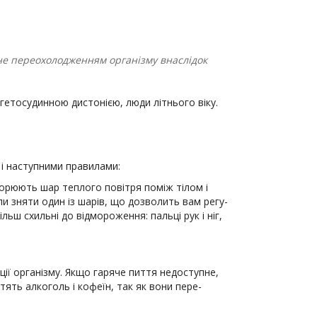
ене переохолодженням організму внаслідок
егетосудинною дистонією, люди літнього віку.
і наступними пра­вилами:
утворюють шар теплого повітря поміж тілом і
и зняти один із шарів, що дозволить вам регу­
ьш схильні до відмо­роження: пальці рук і ніг,
ї організму. Якщо га­ряче пиття недоступне,
тять алкоголь і кофеїн, так як вони пере­