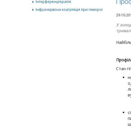
Інтерференцтерапія
Проф
Інфрачервона коагуляція при геморої
29.10.2
У холо
тривал
Найбіль
Профіл
Стан гі
н
о
л
в
с
п
ш