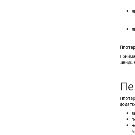
я
я
Гіпотер
Прийма
швидше
Пе
Гіпотер
додатко
в
п
н
м