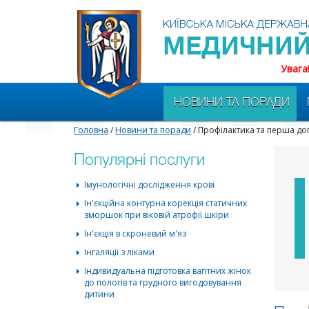
Увага
НОВИНИ ТА ПОРАДИ
Головна
/
Новини та поради
/ Профілактика та перша до
Популярні послуги
Імунологічні дослідження крові
Ін'єкційна контурна корекція статичних
зморшок при віковій атрофії шкіри
Ін'єкція в скроневий м'яз
Інгаляції з ліками
Індивидуальна підготовка вагітних жінок
до пологів та грудного вигодовування
дитини