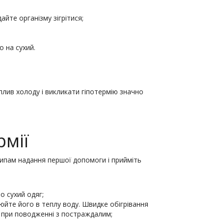
айте організму зігрі­тися;
о на сухий.
лив холоду і викликати гіпотермію значно
рмії
нципам надання першої допомоги і прийміть
о сухий одяг;
юйте його в теплу во­ду. Швидке обігрівання
 при поводженні з постраждалим;