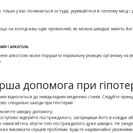
к тільки у вас починається остуда, укривай­теся в теплому місці і д
кщо на холоді ваш одяг промоклий, як мож­на швидше змініть йог
мія і алкоголь
ння алкоголю може порушити нормальну реакцію організму на вп
.
рша допомога при гіпоте
мія відноситься до невідкладних ме­дичних станів. Слідуйте при
во спеці­альні заходи при гіпотермії:
икличте швидку допомогу;
оступово відігрійте постраждалого, загорну­вши його в ковдри аб
е намагайтесь зігріти тіло постраждалого дуже швидко. Не занур
оже викликати сер­цеві проблеми. Будьте надзвичайно уважни­ми