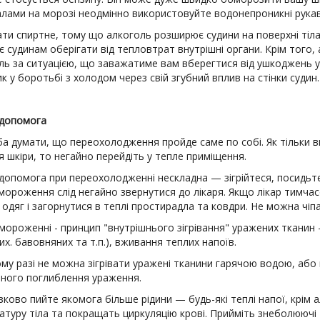
алами на морозі неодмінно використовуйте водонепроникні рукав
ати спиртне, тому що алкоголь розширює судини на поверхні тіл
є судинам оберігати від тепловтрат внутрішні органи. Крім того
ль за ситуацією, що заважатиме вам вберегтися від ушкоджень у
к у боротьбі з холодом через свій згубний вплив на стінки судин.
допомога
ба думати, що переохолодження пройде саме по собі. Як тільки 
я шкіри, то негайно перейдіть у тепле приміщення.
опомога при переохолодженні нескладна — зігрійтеся, посидьте 
мороження слід негайно звернутися до лікаря. Якщо лікар тимча
одяг і загорнутися в теплі простирадла та ковдри. Не можна чіп
мороженні - принцип "внутрішнього зігрівання" уражених тканин
х. бавовняних та т.п.), вживання теплих напоїв.
кому разі не можна зігрівати уражені тканини гарячою водою, аб
чного поглиблення ураження.
зково пийте якомога більше рідини — будь-які теплі напої, крім
туру тіла та покращать циркуляцію крові. Прийміть знеболюючі 