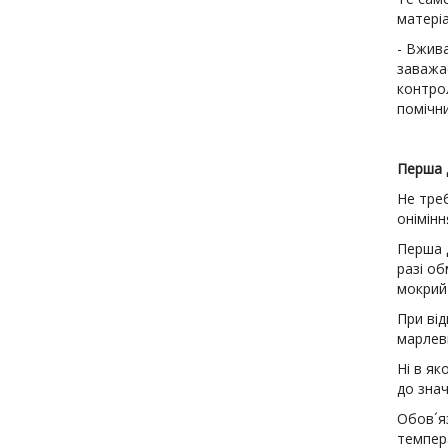
матері
- Вжив
заважа
контро
помічни
Перша 
Не тре
онімінн
Перша д
разі об
мокрий 
При від
марлеви
Ні в я
до зна
Обов´я
темпера