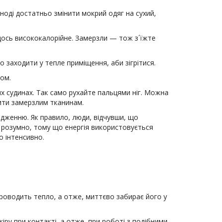
Іноді достатньо змінити мокрий одяг на сухий,
щось висококалорійне. Замерзли — тож з´їжте
о заходити у тепле приміщення, аби зігрітися.
пом.
х судинах. Так само рухайте пальцями ніг. Можна
дити замерзлим тканинам.
женню. Як правило, люди, відчувши, що
 розумно, тому що енергія використовується
о інтенсивно.
проводить тепло, а отже, миттєво забирає його у
ру при контакті, а отже, при роботі з подібними