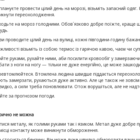
плануєте провести цілий день на морозі, візьміть запасний одяг. 
икнути переохолодження.
иходьте на мороз голодними. Обов´язково добре поїжте, краще 
удь.
ви проводите цілий день на вулиці, кожні півгодини-годину бажан
жливості візьміть із собою термос із гарячою кавою, чаєм чи су
юйте руками, рухайте ними, аби посилити кровообіг у замерзаючи
бати з ноги на ногу — тільки не дуже енергійно, це може зашко
еревтомлюйтеся. Втомлена людина швидше піддається переохолод
ють замерзати, рухаються дуже активно. Але це також не зовсім
видко, а сили треба поновлювати. Отож ворушіться, але не надт
уйте за прогнозом погоди.
рично не можна
тися металу, як голими руками так і язиком. Метал дуже добре 
у місці контакту може виникнути обмороження.
 стосується бензину. Він може дуже швидко обморозити вашу шкі