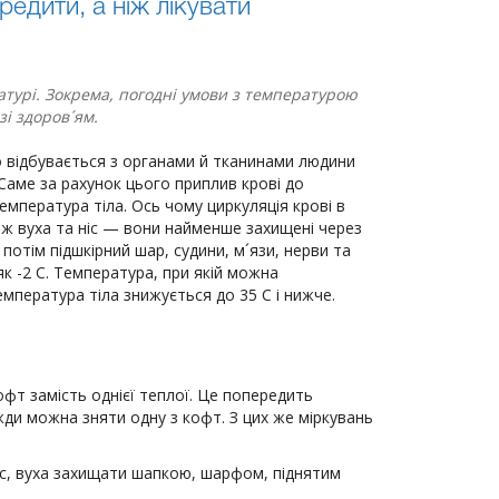
дити, а ніж лікувати
турі. Зокрема, погодні умови з температурою
і здоров´ям.
о відбувається з органами й тканинами людини
 Саме за рахунок цього приплив крові до
емпература тіла. Ось чому циркуляція крові в
кож вуха та ніс — вони найменше захищені через
потім підшкірний шар, судини, м´язи, нерви та
як -2 С. Температура, при якій можна
пература тіла знижується до 35 С і нижче.
офт замість однієї теплої. Це попередить
жди можна зняти одну з кофт. З цих же міркувань
ніс, вуха захищати шапкою, шарфом, піднятим