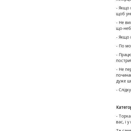
- Якщо 
щоб ун
- Не в
що-неб
- Якщо 
- По мо
- Прац
постри
- Не п
почина
дуже ш
- Слідк
Катего
- Торка
вас, і 
Те саме