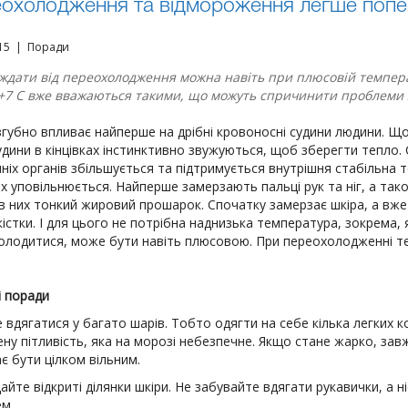
охолодження та відмороження легше попере
015 | Поради
ждати від переохолодження можна навіть при плюсовій темпера
+7 С вже вважаються такими, що можуть спричинити проблеми з
згубно впливає найперше на дрібні кровоносні судини людини. Щ
удини в кінцівках інстинктивно звужуються, щоб зберегти тепло.
ніх органів збільшується та підтримується внутрішня стабільна т
ах уповільнюється. Найперше замерзають пальці рук та ніг, а та
в них тонкий жировий прошарок. Спочатку замерзає шкіра, а вже 
кістки. І для цього не потрібна наднизька температура, зокрема, 
олодитися, може бути навіть плюсовою. При переохолодженні тем
і поради
 вдягатися у багато шарів. Тобто одягти на себе кілька легких к
ну пітливість, яка на морозі небезпечне. Якщо стане жарко, зав
є бути цілком вільним.
айте відкриті ділянки шкіри. Не забувайте вдягати рукавички, а 
ем.