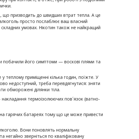
ички.
а, що призводить до швидших втрат тепла. А це
, алкоголь просто послаблює ваш власний
 складних умовах. Нікотин також не найкращий
ви побачили його симптоми — воскові плями та
у теплому приміщенні кілька годин, поїжте. У
сово недоступний, треба перевдягнутися: зняти
ати обморожені ділянки тіла.
 - накладання термоізолюючих пов´язок (ватно-
о на гарячих батареях тому що це може привести
 алкоголю. Вони поновлять нормальну
та негайно зверніться по кваліфіковану