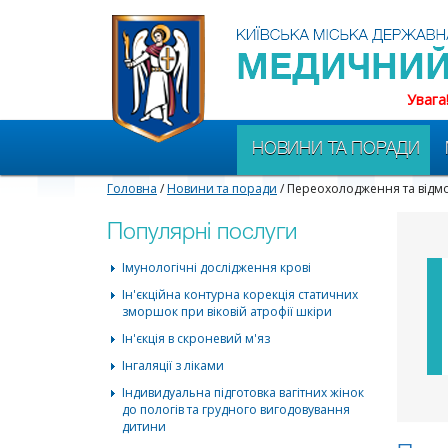
Увага
НОВИНИ ТА ПОРАДИ
Головна
/
Новини та поради
/ Переохолодження та відмо
Популярні послуги
Імунологічні дослідження крові
Ін'єкційна контурна корекція статичних
зморшок при віковій атрофії шкіри
Ін'єкція в скроневий м'яз
Інгаляції з ліками
Індивидуальна підготовка вагітних жінок
до пологів та грудного вигодовування
дитини