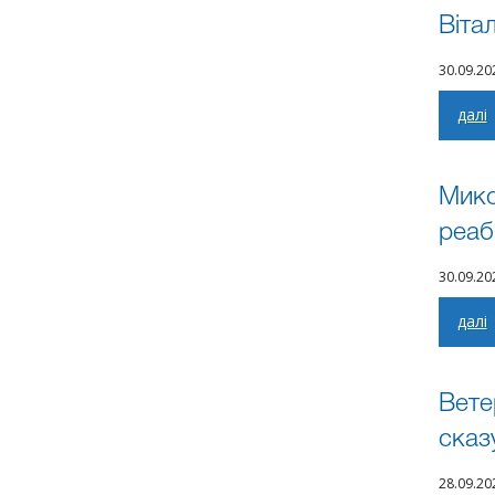
Віта
30.09.2
далі
Мико
реаб
30.09.2
далі
Вете
сказ
28.09.2