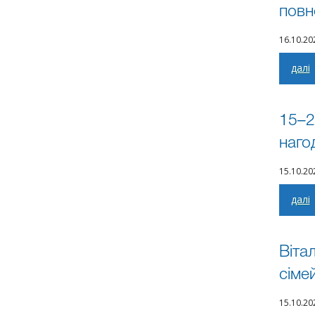
повн
16.10.2
далі
15–2
наго
15.10.2
далі
Віта
сіме
15.10.2