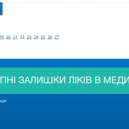
19
20
21
22
23
24
25
26
27
ація