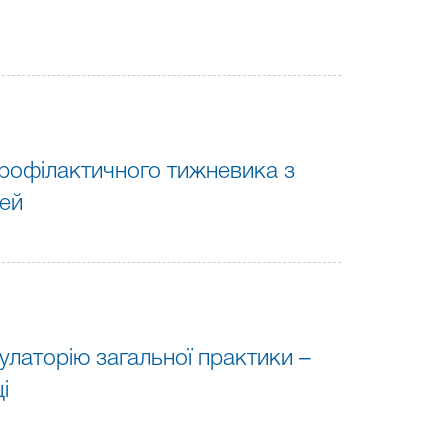
рофілактичного тижневика з
дей
улаторію загальної практики –
і