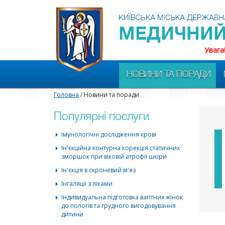
Увага
НОВИНИ ТА ПОРАДИ
Головна
/ Новини та поради
Популярні послуги
Імунологічні дослідження крові
Ін'єкційна контурна корекція статичних
зморшок при віковій атрофії шкіри
Ін'єкція в скроневий м'яз
Інгаляції з ліками
Індивидуальна підготовка вагітних жінок
до пологів та грудного вигодовування
дитини