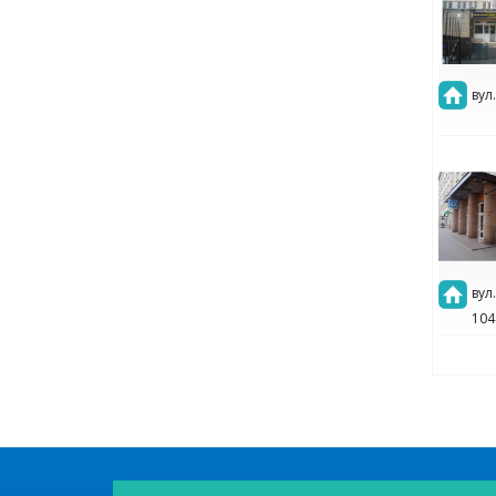
вул
вул
104