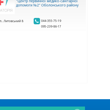
"Центр первинної медико-санітарної
допомоги №2" Оболонського району
044-355-75-19
п.. Литовський 8
095-239-86-17