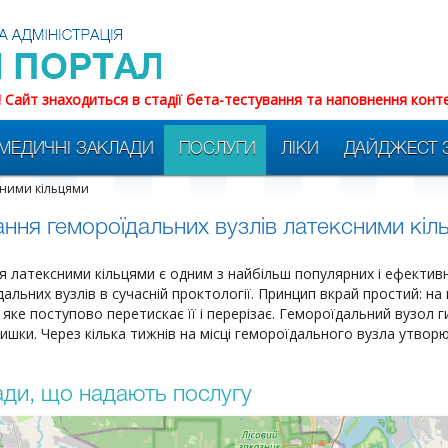
! Сайт знаходиться в стадії бета-тестування та наповнення конт
МЕДИЧНІ ЗАКЛАДИ
ПОСЛУГИ
ЛІКИ
ДАЙДЖЕСТ 
сними кільцями
ання гемороїдальних вузлів латексними кіл
я латексними кільцями є одним з найбільш популярних і ефектив
альних вузлів в сучасній проктології. Принцип вкрай простий: на
 яке поступово перетискає її і перерізає. Гемороїдальний вузол 
ишки. Через кілька тижнів на місці гемороїдального вузла утвор
ди, що надають послугу