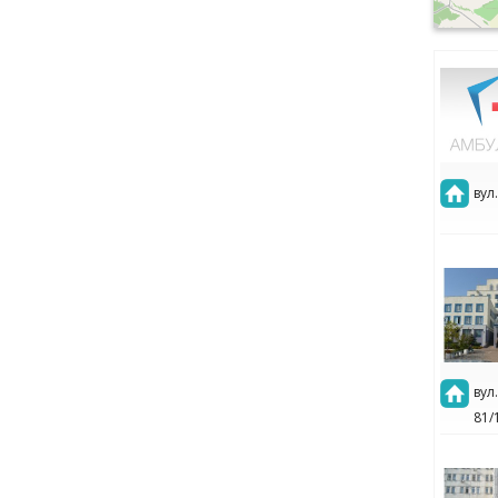
вул
вул
81/