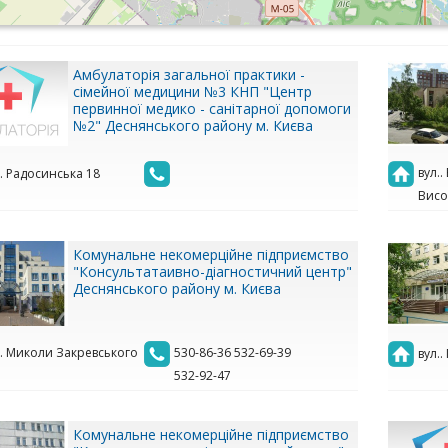
Амбулаторія загальної практики -
сімейної медицини №3 КНП "Центр
первинної медико - санітарної допомоги
№2" Деснянського району м. Києва
вул.
.. Радосинська 18
Висо
Комунальне некомерційне підприємство
"Консультатаивно-діагностичний центр"
Деснянського району м. Києва
.. Миколи Закревського
530-86-36 532-69-39
вул..
1
532-92-47
Комунальне некомерційне підприємство