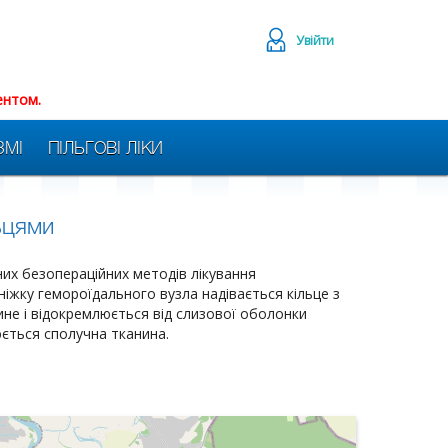
Увійти
ентом.
ЗМІ
ПІЛЬГОВІ ЛІКИ
ьцями
них безопераційних методів лікування
 ніжку гемороїдального вузла надівається кільце з
гине і відокремлюється від слизової оболонки
юється сполучна тканина.