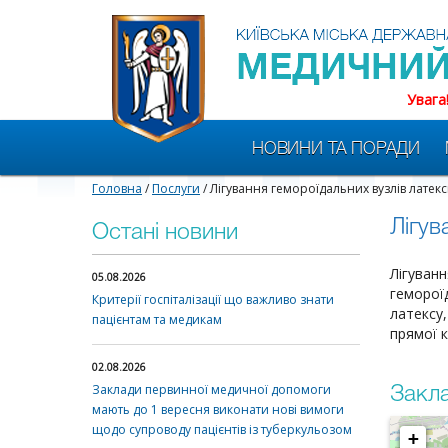
Увага
НОВИНИ ТА ПОРАДИ
Головна
/
Послуги
/ Лігування гемороїдальних вузлів латек
Лігув
Остані новини
Лігуванн
05.08.2026
гемороїд
Критерії госпіталізації що важливо знати
латексу,
пацієнтам та медикам
прямої к
02.08.2026
Заклади первинної медичної допомоги
Закла
мають до 1 вересня виконати нові вимоги
щодо супроводу пацієнтів із туберкульозом
+