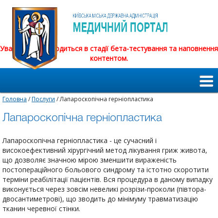
Увага! Сайт знаходиться в стадії бета-тестування та наповнення
контентом.
Головна
/
Послуги
/ Лапароскопічна герніопластика
Лапароскопічна герніопластика
Лапароскопічна герніопластика - це сучасний і
високоефективний хірургічний метод лікування гриж живота,
що дозволяє значною мірою зменшити вираженість
постопераційного больового синдрому та істотно скоротити
терміни реабілітації пацієнтів. Вся процедура в даному випадку
виконується через зовсім невеликі розрізи-проколи (півтора-
двосантиметрові), що зводить до мінімуму травматизацію
тканин черевної стінки.