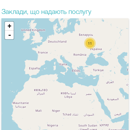
Заклади, що надають послугу
+
-
11