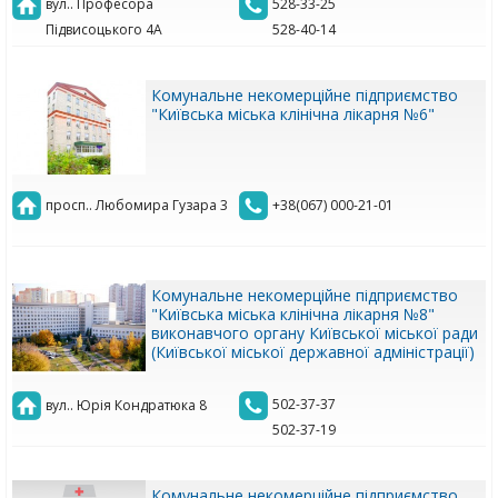
вул.. Професора
528-33-25
Підвисоцького 4А
528-40-14
Комунальне некомерційне підприємство
"Київська міська клінічна лікарня №6"
просп.. Любомира Гузара 3
+38(067) 000-21-01
Комунальне некомерційне підприємство
"Київська міська клінічна лікарня №8"
виконавчого органу Київської міської ради
(Київської міської державної адміністрації)
502-37-37
вул.. Юрія Кондратюка 8
502-37-19
Комунальне некомерційне підприємство