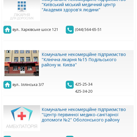
"Київський міський медичний центр
"Академія здоров'я людини"
вул.. Харківське шосе 121
(044) 564-65-51
Комунальне некомерційне підприємство
"Клінічна лікарня №15 Подільського
району м. Києва"
425-25-34
вул.. Іллінська 3/7
425-34-20
Комунальне некомерційне підприємство
"Центр первинної медико-санітарної
допомоги №2" Оболонського району